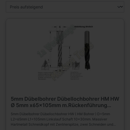
5mm Dübelbohrer Dübellochbohrer HM HW
Ø 5mm x65x105mm m.Rückenführung
Schaft 10mm L.
5mm Dübelbohrer Dübellochbohrer HW ( HM Bohrer ) D=5mm
L2=65mm L1=105mm Linkslauf Schaft 10x30mm. Massiver
Hartmetall Schneidkopf mit Zentrierspitze, zwei Schneiden und
negativ angeschliffenen Vorschneidern. Vergrößerter