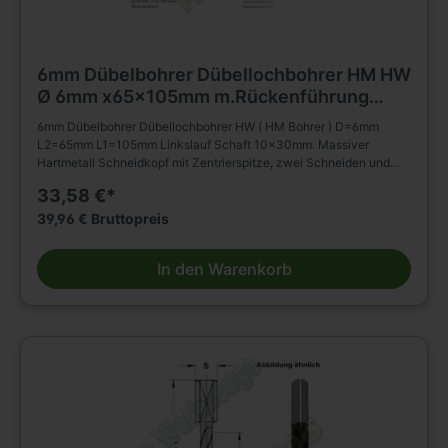
6mm Dübelbohrer Dübellochbohrer HM HW
Ø 6mm x65x105mm m.Rückenführung
Schaft 10mm L.
6mm Dübelbohrer Dübellochbohrer HW ( HM Bohrer ) D=6mm
L2=65mm L1=105mm Linkslauf Schaft 10x30mm. Massiver
Hartmetall Schneidkopf mit Zentrierspitze, zwei Schneiden und
negativ angeschliffenen Vorschneidern. Vergrößerter
33,58 €*
Rückenfreischliff. Spiralteil kunststoffbeschichtet. Zylinderschaft
mit Spannfläche ohne Tiefeneinstellschraube. Zum Einsatz in
39,96 € Bruttopreis
Spannfuttern, Reduzierfuttern, etc. Dübelautomaten und
Bohrmaschinen. Zum Bohren von Sacklöchern in Massivholz,
In den Warenkorb
Holz- und Plattenwerkstoffen u.s.w., auch in beschichteter
Ausführung. Die Rückenführung bringt verbesserte Zentrierung
beim Rückhub. Stufenlose Senkerbefestigung am Bohrhalm wird
dadurch ermöglicht!