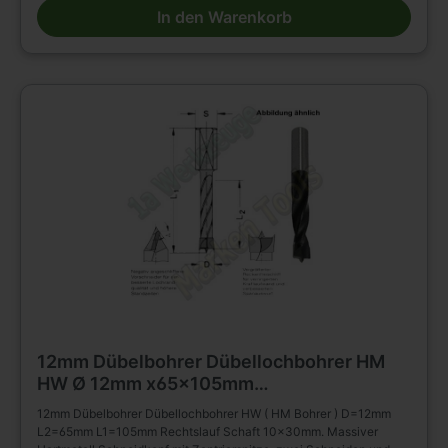
Bohrmaschinen. Zum Bohren von Sacklöchern in Massivholz,
In den Warenkorb
Holz- und Plattenwerkstoffen u.s.w., auch in beschichteter
Ausführung. Die Rückenführung bringt verbesserte Zentrierung
beim Rückhub. Stufenlose Senkerbefestigung am Bohrhalm wird
dadurch ermöglicht!
12mm Dübelbohrer Dübellochbohrer HM
HW Ø 12mm x65x105mm
m.Rückenführung Schaft 10mm
12mm Dübelbohrer Dübellochbohrer HW ( HM Bohrer ) D=12mm
L2=65mm L1=105mm Rechtslauf Schaft 10x30mm. Massiver