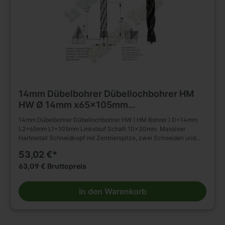
14mm Dübelbohrer Dübellochbohrer HM
HW Ø 14mm x65x105mm
m.Rückenführung Schaft 10mm L.
14mm Dübelbohrer Dübellochbohrer HW ( HM Bohrer ) D=14mm
L2=65mm L1=105mm Linkslauf Schaft 10x30mm. Massiver
Hartmetall Schneidkopf mit Zentrierspitze, zwei Schneiden und
negativ angeschliffenen Vorschneidern. Vergrößerter
53,02 €*
Rückenfreischliff. Spiralteil kunststoffbeschichtet. Zylinderschaft
mit Spannfläche ohne Tiefeneinstellschraube. Zum Einsatz in
63,09 € Bruttopreis
Spannfuttern, Reduzierfuttern, etc. Dübelautomaten und
Bohrmaschinen. Zum Bohren von Sacklöchern in Massivholz,
In den Warenkorb
Holz- und Plattenwerkstoffen u.s.w., auch in beschichteter
Ausführung. Die Rückenführung bringt verbesserte Zentrierung
beim Rückhub. Stufenlose Senkerbefestigung am Bohrhalm wird
dadurch ermöglicht!