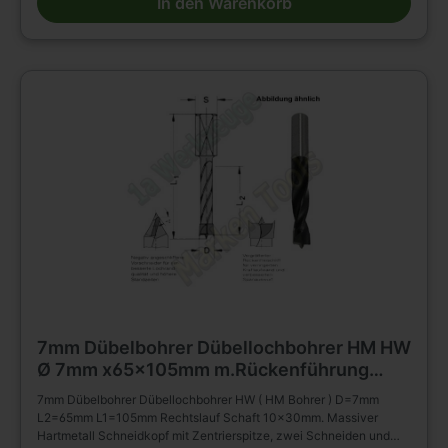
In den Warenkorb
Holz- und Plattenwerkstoffen u.s.w., auch in beschichteter
Ausführung. Die Rückenführung bringt verbesserte Zentrierung
beim Rückhub. Stufenlose Senkerbefestigung am Bohrhalm wird
dadurch ermöglicht!
7mm Dübelbohrer Dübellochbohrer HM HW
Ø 7mm x65x105mm m.Rückenführung
Schaft 10mm
7mm Dübelbohrer Dübellochbohrer HW ( HM Bohrer ) D=7mm
L2=65mm L1=105mm Rechtslauf Schaft 10x30mm. Massiver
Hartmetall Schneidkopf mit Zentrierspitze, zwei Schneiden und