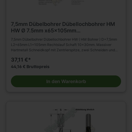
7,5mm Dübelbohrer Dübellochbohrer HM
HW Ø 7.5mm x65x105mm
m.Rückenführung Schaft 10mm
7,5mm Dübelbohrer Dübellochbohrer HW ( HM Bohrer ) D=7,5mm
L2=65mm L1=105mm Rechtslauf Schaft 10x30mm. Massiver
Hartmetall Schneidkopf mit Zentrierspitze, zwei Schneiden und
negativ angeschliffenen Vorschneidern. Vergrößerter
37,11 €*
Rückenfreischliff. Spiralteil kunststoffbeschichtet. Zylinderschaft
mit Spannfläche ohne Tiefeneinstellschraube. Zum Einsatz in
44,16 € Bruttopreis
Spannfuttern, Reduzierfuttern, etc. Dübelautomaten und
Bohrmaschinen. Zum Bohren von Sacklöchern in Massivholz,
In den Warenkorb
Holz- und Plattenwerkstoffen u.s.w., auch in beschichteter
Ausführung. Die Rückenführung bringt verbesserte Zentrierung
beim Rückhub. Stufenlose Senkerbefestigung am Bohrhalm wird
dadurch ermöglicht!