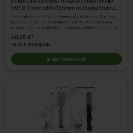
11mm Dübelbohrer Dübellochbohrer HM
HW Ø 11mm x65x105mm m.Rückenführung
Schaft 10mm
11mm Dübelbohrer Dübellochbohrer HW ( HM Bohrer ) D=11mm
L2=65mm L1=105mm Rechtslauf Schaft 10x30mm. Massiver
Hartmetall Schneidkopf mit Zentrierspitze, zwei Schneiden und
negativ angeschliffenen Vorschneidern. Vergrößerter
40,65 €*
Rückenfreischliff. Spiralteil kunststoffbeschichtet. Zylinderschaft
mit Spannfläche ohne Tiefeneinstellschraube. Zum Einsatz in
48,37 € Bruttopreis
Spannfuttern, Reduzierfuttern, etc. Dübelautomaten und
Bohrmaschinen. Zum Bohren von Sacklöchern in Massivholz,
In den Warenkorb
Holz- und Plattenwerkstoffen u.s.w., auch in beschichteter
Ausführung. Die Rückenführung bringt verbesserte Zentrierung
beim Rückhub. Stufenlose Senkerbefestigung am Bohrhalm wird
dadurch ermöglicht!