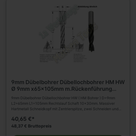
9mm Dübelbohrer Dübellochbohrer HM HW
Ø 9mm x65x105mm m.Rückenführung
Schaft 10mm
9mm Dübelbohrer Dübellochbohrer HW ( HM Bohrer ) D=9mm
L2=65mm L1=105mm Rechtslauf Schaft 10x30mm. Massiver
Hartmetall Schneidkopf mit Zentrierspitze, zwei Schneiden und
negativ angeschliffenen Vorschneidern. Vergrößerter
40,65 €*
Rückenfreischliff. Spiralteil kunststoffbeschichtet. Zylinderschaft
mit Spannfläche ohne Tiefeneinstellschraube. Zum Einsatz in
48,37 € Bruttopreis
Spannfuttern, Reduzierfuttern, etc. Dübelautomaten und