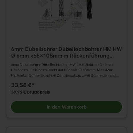
6mm Dübelbohrer Dübellochbohrer HM HW
Ø 6mm x65x105mm m.Rückenführung
Schaft 10mm
6mm Dübelbohrer Dübellochbohrer HW ( HM Bohrer ) D=6mm
L2=65mm L1=105mm Rechtslauf Schaft 10x30mm. Massiver
Hartmetall Schneidkopf mit Zentrierspitze, zwei Schneiden und
negativ angeschliffenen Vorschneidern. Vergrößerter
33,58 €*
Rückenfreischliff. Spiralteil kunststoffbeschichtet. Zylinderschaft
mit Spannfläche ohne Tiefeneinstellschraube. Zum Einsatz in
39,96 € Bruttopreis
Spannfuttern, Reduzierfuttern, etc. Dübelautomaten und
Bohrmaschinen. Zum Bohren von Sacklöchern in Massivholz,
In den Warenkorb
Holz- und Plattenwerkstoffen u.s.w., auch in beschichteter
Ausführung. Die Rückenführung bringt verbesserte Zentrierung
beim Rückhub. Stufenlose Senkerbefestigung am Bohrhalm wird
dadurch ermöglicht!