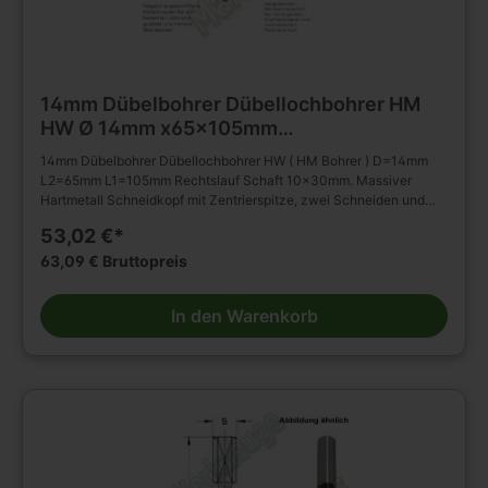
14mm Dübelbohrer Dübellochbohrer HM
HW Ø 14mm x65x105mm
m.Rückenführung Schaft 10mm
14mm Dübelbohrer Dübellochbohrer HW ( HM Bohrer ) D=14mm
L2=65mm L1=105mm Rechtslauf Schaft 10x30mm. Massiver
Hartmetall Schneidkopf mit Zentrierspitze, zwei Schneiden und
negativ angeschliffenen Vorschneidern. Vergrößerter
53,02 €*
Rückenfreischliff. Spiralteil kunststoffbeschichtet. Zylinderschaft
mit Spannfläche ohne Tiefeneinstellschraube. Zum Einsatz in
63,09 € Bruttopreis
Spannfuttern, Reduzierfuttern, etc. Dübelautomaten und
Bohrmaschinen. Zum Bohren von Sacklöchern in Massivholz,
In den Warenkorb
Holz- und Plattenwerkstoffen u.s.w., auch in beschichteter
Ausführung. Die Rückenführung bringt verbesserte Zentrierung
beim Rückhub. Stufenlose Senkerbefestigung am Bohrhalm wird
dadurch ermöglicht!