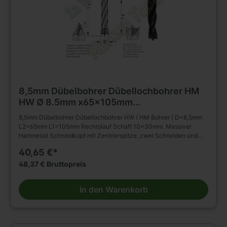
8,5mm Dübelbohrer Dübellochbohrer HM
HW Ø 8.5mm x65x105mm
m.Rückenführung Schaft 10mm
8,5mm Dübelbohrer Dübellochbohrer HW ( HM Bohrer ) D=8,5mm
L2=65mm L1=105mm Rechtslauf Schaft 10x30mm. Massiver
Hartmetall Schneidkopf mit Zentrierspitze, zwei Schneiden und
negativ angeschliffenen Vorschneidern. Vergrößerter
40,65 €*
Rückenfreischliff. Spiralteil kunststoffbeschichtet. Zylinderschaft
mit Spannfläche ohne Tiefeneinstellschraube. Zum Einsatz in
48,37 € Bruttopreis
Spannfuttern, Reduzierfuttern, etc. Dübelautomaten und
Bohrmaschinen. Zum Bohren von Sacklöchern in Massivholz,
In den Warenkorb
Holz- und Plattenwerkstoffen u.s.w., auch in beschichteter
Ausführung. Die Rückenführung bringt verbesserte Zentrierung
beim Rückhub. Stufenlose Senkerbefestigung am Bohrhalm wird
dadurch ermöglicht!