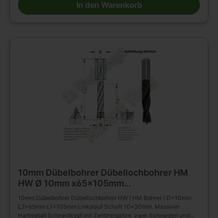
In den Warenkorb
Holz- und Plattenwerkstoffen u.s.w., auch in beschichteter
Ausführung. Die Rückenführung bringt verbesserte Zentrierung
beim Rückhub. Stufenlose Senkerbefestigung am Bohrhalm wird
dadurch ermöglicht!
10mm Dübelbohrer Dübellochbohrer HM
HW Ø 10mm x65x105mm
m.Rückenführung Schaft 10mm L.
10mm Dübelbohrer Dübellochbohrer HW ( HM Bohrer ) D=10mm
L2=65mm L1=105mm Linkslauf Schaft 10x30mm. Massiver
Hartmetall Schneidkopf mit Zentrierspitze, zwei Schneiden und