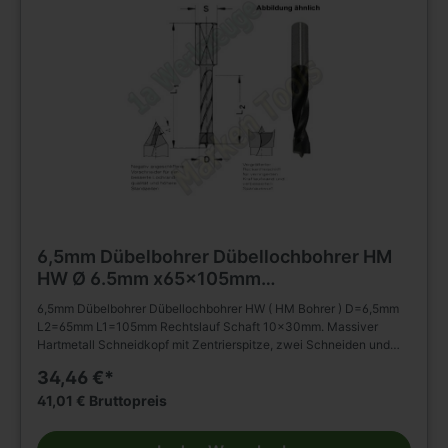
6,5mm Dübelbohrer Dübellochbohrer HM
HW Ø 6.5mm x65x105mm
m.Rückenführung Schaft 10mm
6,5mm Dübelbohrer Dübellochbohrer HW ( HM Bohrer ) D=6,5mm
L2=65mm L1=105mm Rechtslauf Schaft 10x30mm. Massiver
Hartmetall Schneidkopf mit Zentrierspitze, zwei Schneiden und
negativ angeschliffenen Vorschneidern. Vergrößerter
34,46 €*
Rückenfreischliff. Spiralteil kunststoffbeschichtet. Zylinderschaft
mit Spannfläche ohne Tiefeneinstellschraube. Zum Einsatz in
41,01 € Bruttopreis
Spannfuttern, Reduzierfuttern, etc. Dübelautomaten und
Bohrmaschinen. Zum Bohren von Sacklöchern in Massivholz,