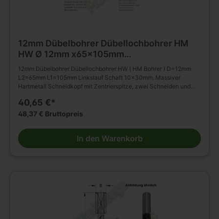
12mm Dübelbohrer Dübellochbohrer HM
HW Ø 12mm x65x105mm
m.Rückenführung Schaft 10mm L.
12mm Dübelbohrer Dübellochbohrer HW ( HM Bohrer ) D=12mm
L2=65mm L1=105mm Linkslauf Schaft 10x30mm. Massiver
Hartmetall Schneidkopf mit Zentrierspitze, zwei Schneiden und
negativ angeschliffenen Vorschneidern. Vergrößerter
40,65 €*
Rückenfreischliff. Spiralteil kunststoffbeschichtet. Zylinderschaft
mit Spannfläche ohne Tiefeneinstellschraube. Zum Einsatz in
48,37 € Bruttopreis
Spannfuttern, Reduzierfuttern, etc. Dübelautomaten und
Bohrmaschinen. Zum Bohren von Sacklöchern in Massivholz,
In den Warenkorb
Holz- und Plattenwerkstoffen u.s.w., auch in beschichteter
Ausführung. Die Rückenführung bringt verbesserte Zentrierung
beim Rückhub. Stufenlose Senkerbefestigung am Bohrhalm wird
dadurch ermöglicht!