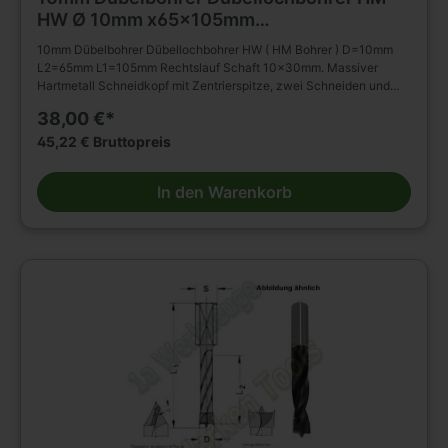
HW Ø 10mm x65x105mm
m.Rückenführung Schaft 10mm
10mm Dübelbohrer Dübellochbohrer HW ( HM Bohrer ) D=10mm
L2=65mm L1=105mm Rechtslauf Schaft 10x30mm. Massiver
Hartmetall Schneidkopf mit Zentrierspitze, zwei Schneiden und
negativ angeschliffenen Vorschneidern. Vergrößerter
38,00 €*
Rückenfreischliff. Spiralteil kunststoffbeschichtet. Zylinderschaft
mit Spannfläche ohne Tiefeneinstellschraube. Zum Einsatz in
45,22 € Bruttopreis
Spannfuttern, Reduzierfuttern, etc. Dübelautomaten und
Bohrmaschinen. Zum Bohren von Sacklöchern in Massivholz,
In den Warenkorb
Holz- und Plattenwerkstoffen u.s.w., auch in beschichteter
Ausführung. Die Rückenführung bringt verbesserte Zentrierung
beim Rückhub. Stufenlose Senkerbefestigung am Bohrhalm wird
dadurch ermöglicht!