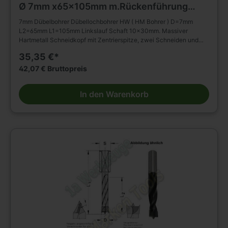
Ø 7mm x65x105mm m.Rückenführung
Schaft 10mm L.
7mm Dübelbohrer Dübellochbohrer HW ( HM Bohrer ) D=7mm
L2=65mm L1=105mm Linkslauf Schaft 10x30mm. Massiver
Hartmetall Schneidkopf mit Zentrierspitze, zwei Schneiden und
negativ angeschliffenen Vorschneidern. Vergrößerter
35,35 €*
Rückenfreischliff. Spiralteil kunststoffbeschichtet. Zylinderschaft
mit Spannfläche ohne Tiefeneinstellschraube. Zum Einsatz in
42,07 € Bruttopreis
Spannfuttern, Reduzierfuttern, etc. Dübelautomaten und
Bohrmaschinen. Zum Bohren von Sacklöchern in Massivholz,
In den Warenkorb
Holz- und Plattenwerkstoffen u.s.w., auch in beschichteter
Ausführung. Die Rückenführung bringt verbesserte Zentrierung
beim Rückhub. Stufenlose Senkerbefestigung am Bohrhalm wird
dadurch ermöglicht!