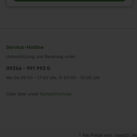
verschiedenen Ausführungen. Ersatzsaugplatten. Ihr
Nutzen: Höchste Aufnahme von Querkräften. Ermöglicht
höchste Genauigkeit im Fertigungsprozess. Maximale
Flexibilität und Rüstzeitverkürzung. Schneller, einfacher
und kostengünstiger Austausch von Saugplatten. Die
Schmalz Vakuum Blocksauger mit Höhe H = 85 ± 0,06
mm (je nach Typ) werden mit mechanischer Klemmung
auf den Konsolen vorfixiert, um sie gegen das
Verschieben beim Werkstückhandling zu sichern. Durch
Service-Hotline
Vakuum werden Werkstück und Blocksauger sicher und
Unterstützung und Beratung unter:
präzise auf die Konsolen gespannt. Unterschiedliche
Ausführungen und Saugplattengrößen. Hochwertiger,
verschleißfester Kuststoff. Austauschbare Saugplatten
09266 - 991 992 0
oben und unten. Achtung! Die untere Saugplattengröße
Mo-Do 09:00 - 17:00 Uhr, Fr 09:00 - 15:00 Uhr
ist 140x115mm!
Oder über unser
Kontaktformular
.
* Alle Preise exkl. gesetzl. 