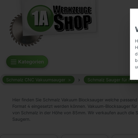
H
H
d
b
Kategorien
u
Schmalz CNC Vakuumsauger
Schmalz Sauger für Feld
Hier finden Sie Schmalz Vakuum Blocksauger welche passend f
Format 4 eingesetzt werden können. Vakuum-Blocksauger für
von Schmalz in der Höhe von 85mm. Wir verkaufen auch die 
Saugern.