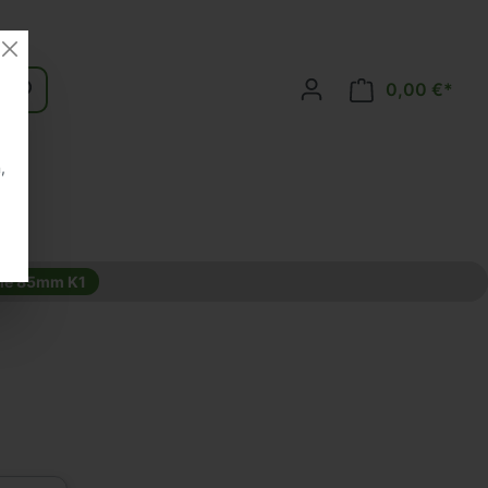
0,00 €*
,
öhe 85mm K1