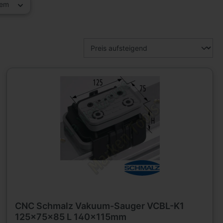
tem
CNC Schmalz Vakuum-Sauger VCBL-K1
125x75x85 L 140x115mm