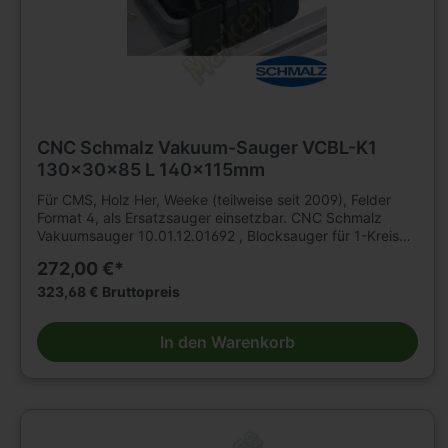
Konsolen gespannt. Unterschiedliche Ausführungen und
Saugplattengrößen. Hochwertiger, verschleißfester
Kuststoff. Austauschbare Saugplatten oben und unten.
Achtung! Die untere Saugplattengröße ist 140x115mm!
CNC Schmalz Vakuum-Sauger VCBL-K1
130x30x85 L 140x115mm
Für CMS, Holz Her, Weeke (teilweise seit 2009), Felder
Format 4, als Ersatzsauger einsetzbar. CNC Schmalz
Vakuumsauger 10.01.12.01692 , Blocksauger für 1-Kreis
Konsole Schmalz VCBL-K1 130x30x85 L Saugfläche: 130
272,00 €*
x 30 mm Höhe: 85 mm Anordnung: längs. Das
schlauchlose Vakuum-Aufspannsystem VC-K1 für CNC
323,68 € Bruttopreis
Bearbeitungzentrum, CNC Oberfräse mit 1-Kreis-System.
Highlights: Enorme Haltekraft. Genaue Maßhaltigkeit.
In den Warenkorb
Große Auswahl an verschiedenen Ausführungen.
Ersatzsaugplatten. Ihr Nutzen: Höchste Aufnahme von
Querkräften. Ermöglicht höchste Genauigkeit im
Fertigungsprozess. Maximale Flexibilität und
Rüstzeitverkürzung. Schneller, einfacher und
kostengünstiger Austausch von Saugplatten. Die Schmalz