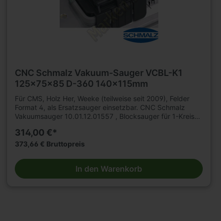
Konsolen gespannt. Unterschiedliche Ausführungen und
Saugplattengrößen. Hochwertiger, verschleißfester
Kuststoff. Austauschbare Saugplatten oben und unten.
Achtung! Die untere Saugplattengröße ist 140x115mm!
CNC Schmalz Vakuum-Sauger VCBL-K1
125x75x85 D-360 140x115mm
Für CMS, Holz Her, Weeke (teilweise seit 2009), Felder
Format 4, als Ersatzsauger einsetzbar. CNC Schmalz
Vakuumsauger 10.01.12.01557 , Blocksauger für 1-Kreis
Konsole Schmalz VCBL-K1 125x75x85 D-360 Saugfläche:
314,00 €*
125 x 75 mm Höhe: 85 mm Anordnung: drehbar 360° .
Das schlauchlose Vakuum-Aufspannsystem VC-K1 für
373,66 € Bruttopreis
CNC Bearbeitungzentrum, CNC Oberfräse mit 1-Kreis-
System. Highlights: Enorme Haltekraft. Genaue
In den Warenkorb
Maßhaltigkeit. Große Auswahl an verschiedenen
Ausführungen. Ersatzsaugplatten. Ihr Nutzen: Höchste
Aufnahme von Querkräften. Ermöglicht höchste
Genauigkeit im Fertigungsprozess. Maximale Flexibilität
und Rüstzeitverkürzung. Schneller, einfacher und
kostengünstiger Austausch von Saugplatten. Die Schmalz