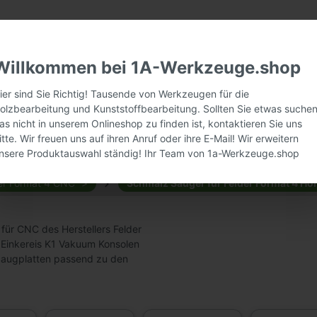
Willkommen bei 1A-Werkzeuge.shop
ier sind Sie Richtig! Tausende von Werkzeugen für die
olzbearbeitung und Kunststoffbearbeitung. Sollten Sie etwas suchen
as nicht in unserem Onlineshop zu finden ist, kontaktieren Sie uns
itte. Wir freuen uns auf ihren Anruf oder ihre E-Mail! Wir erweitern
nsere Produktauswahl ständig! Ihr Team von 1a-Werkzeuge.shop
er Format 4 CNC
Schmalz Sauger für Felder Format 4 H
ür CNC des Herstellers Felder
 Einkereis K1 Vakuum Konsolen
Saugplatten passend zu den