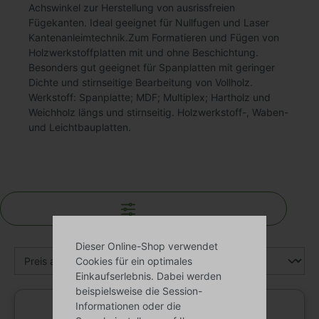
Achswinkel zur Herstellung von ausrissfreien
Fügekanten. Ideal geeignet für Nullfugen und Laser
Kantenanleimtechnik.Zum Formatieren und Fügen von
Holzwerkstoffplatten mit und ohne Beschichtung.
Besonders gut geeignet für Spanplatten mit geringer
Dichte und stirnseitige Bearbeitung von Vollholz.
Werkstoff: Spanplatte; MDF; Multiplex; Hartholz und
Weichholz längs und stirnseitig. Holzwerkstoff-, Waben-
und Leichtbauplatten.
Filter
Dieser Online-Shop verwendet
Cookies für ein optimales
Einkaufserlebnis. Dabei werden
beispielsweise die Session-
Informationen oder die