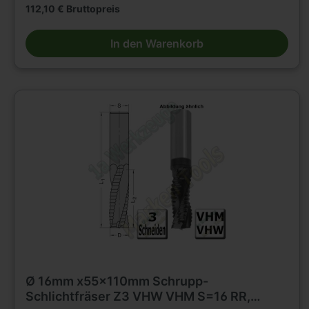
und verbessert die Laufruhe.Minimiertes Arbeitsgeräusch.
112,10 € Bruttopreis
D=12mm, L2=42mm, L1=100mm,
Schaft=12mm.Rechtslauf/Rechtsdrall
In den Warenkorb
Ø 16mm x55x110mm Schrupp-
Schlichtfräser Z3 VHW VHM S=16 RR,