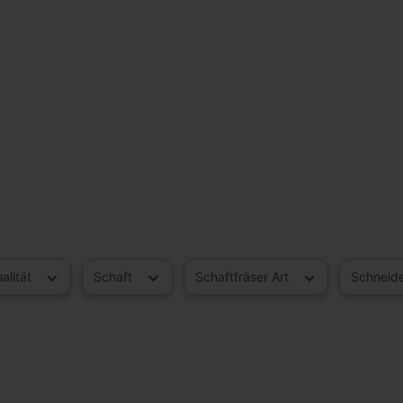
alität
Schaft
Schaftfräser Art
Schneid