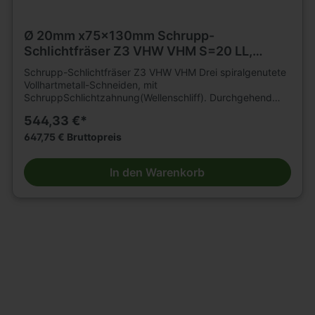
Ø 20mm x75x130mm Schrupp-
Schlichtfräser Z3 VHW VHM S=20 LL,
Beschichtet
Schrupp-Schlichtfräser Z3 VHW VHM Drei spiralgenutete
Vollhartmetall-Schneiden, mit
SchruppSchlichtzahnung(Wellenschliff). Durchgehend
zylindrisch. Grund- und umfangschneidend. Nur für
544,33 €*
mechanischen Vorschub. Mit Beschichtung für höhere
Verschleißfestigkeit und längere Standwege. Zum
647,75 € Bruttopreis
Trennen, Kopieren,Formatieren etc.in Schrupp-Schlicht
Qualität von Holz- und Plattenwerkstoffen
In den Warenkorb
unterschiedlichster Zusammensetzung auf CNC-
Oberfräsen. Hohe Standzeiten und geringe
Vorschubkräfte durch feine Spanunterteilung.D=20mm,
L2=75mm, L1=130mm, Schaft=20mm.Linkslauf/ Linksdrall