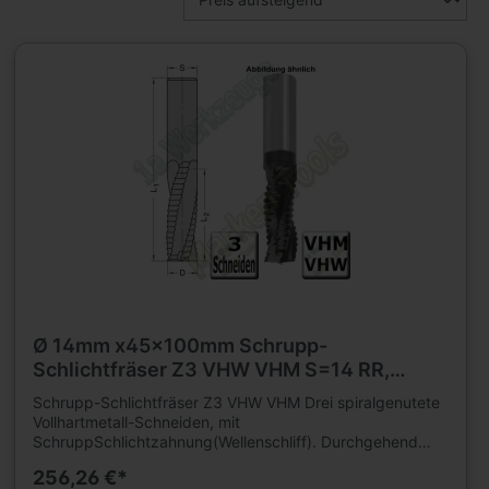
Ø 14mm x45x100mm Schrupp-
Schlichtfräser Z3 VHW VHM S=14 RR,
Beschichtet
Schrupp-Schlichtfräser Z3 VHW VHM Drei spiralgenutete
Vollhartmetall-Schneiden, mit
SchruppSchlichtzahnung(Wellenschliff). Durchgehend
zylindrisch. Grund- und umfangschneidend. Nur für
256,26 €*
mechanischen Vorschub. Mit Beschichtung für höhere