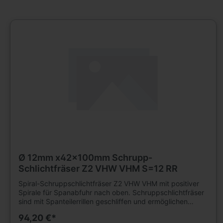
Ø 12mm x42x100mm Schrupp-
Schlichtfräser Z2 VHW VHM S=12 RR
Spiral-Schruppschlichtfräser Z2 VHW VHM mit positiver
Spirale für Spanabfuhr nach oben. Schruppschlichtfräser
sind mit Spanteilerrillen geschliffen und ermöglichen
höhere Vorschübe als herkömmliche Schlichtfräser. Die
94,20 €*
Aufteilung der Späne führt zu reduzierter Antriebsleistung