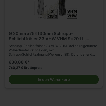
Ø 20mm x75x130mm Schrupp-
Schlichtfräser Z3 VHW VHM S=20 LL,
Beschichtet komplett mit Schrumpffutter
Schrupp-Schlichtfräser Z3 VHW VHM Drei spiralgenutete
Vollhartmetall-Schneiden, mit
SchruppSchlichtzahnung(Wellenschliff). Durchgehend
zylindrisch. Grund- und umfangschneidend. Nur für
638,88 €*
mechanischen Vorschub. Mit Beschichtung für höhere
Verschleißfestigkeit und längere Standwege. Zum
760,27 € Bruttopreis
Trennen, Kopieren,Formatieren etc.in Schrupp-Schlicht
Qualität von Holz- und Plattenwerkstoffen
In den Warenkorb
unterschiedlichster Zusammensetzung auf CNC-
Oberfräsen. Hohe Standzeiten und geringe
Vorschubkräfte durch feine Spanunterteilung.D=20mm,
L2=75mm, L1=130mm, Schaft=20mm.Linkslauf/
Linksdrall, Komplett mit Thermotec- Schrumpfspannfutter.