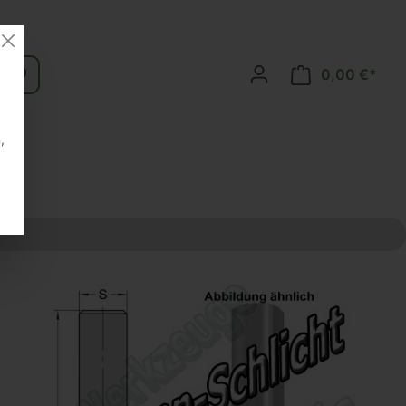
0,00 €*
,