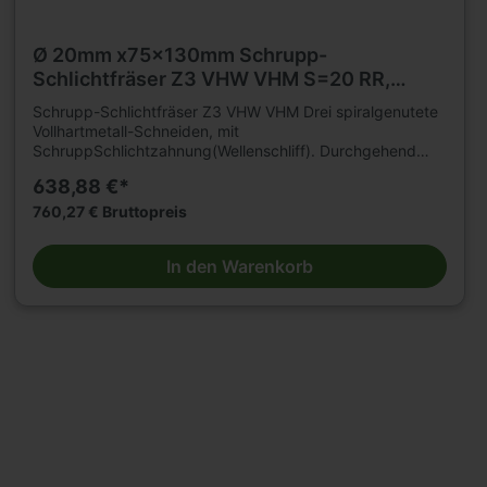
Ø 20mm x75x130mm Schrupp-
Schlichtfräser Z3 VHW VHM S=20 RR,
komplett mit Schrumpffutter
Schrupp-Schlichtfräser Z3 VHW VHM Drei spiralgenutete
Vollhartmetall-Schneiden, mit
SchruppSchlichtzahnung(Wellenschliff). Durchgehend
zylindrisch. Grund- und umfangschneidend. Komplett mit
638,88 €*
Thermotec- Schrumpfspannfutter. Nur für mechanischen
Vorschub. Mit Beschichtung für höhere
760,27 € Bruttopreis
Verschleißfestigkeit und längere Standwege. Zum
Trennen, Kopieren,Formatieren etc.in Schrupp-Schlicht
In den Warenkorb
Qualität von Holz- und Plattenwerkstoffen
unterschiedlichster Zusammensetzung auf CNC-
Oberfräsen. Hohe Standzeiten und geringe
Vorschubkräfte durch feine Spanunterteilung.D=20mm,
L2=75mm, L1=130mm,
Schaft=20mm.Rechtslauf/Rechtsdrall