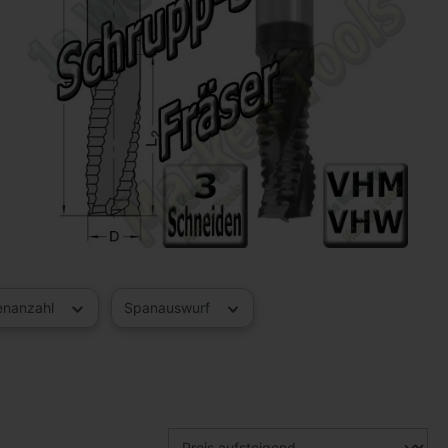
enanzahl
Spanauswurf