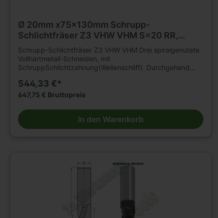
Ø 20mm x75x130mm Schrupp-
Schlichtfräser Z3 VHW VHM S=20 RR,
Beschichtet
Schrupp-Schlichtfräser Z3 VHW VHM Drei spiralgenutete
Vollhartmetall-Schneiden, mit
SchruppSchlichtzahnung(Wellenschliff). Durchgehend
zylindrisch. Grund- und umfangschneidend. Nur für
544,33 €*
mechanischen Vorschub. Mit Beschichtung für höhere
Verschleißfestigkeit und längere Standwege. Zum
647,75 € Bruttopreis
Trennen, Kopieren,Formatieren etc.in Schrupp-Schlicht
Qualität von Holz- und Plattenwerkstoffen
In den Warenkorb
unterschiedlichster Zusammensetzung auf CNC-
Oberfräsen. Hohe Standzeiten und geringe
Vorschubkräfte durch feine Spanunterteilung.D=20mm,
L2=75mm, L1=130mm,
Schaft=20mm.Rechtslauf/Rechtsdrall