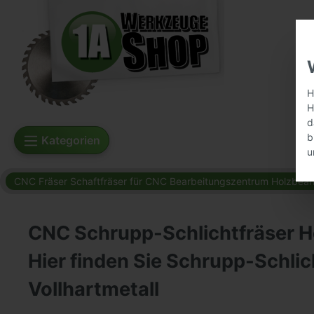
H
H
d
b
Kategorien
u
CNC Fräser Schaftfräser für CNC Bearbeitungszentrum Holzbear
CNC Schrupp-Schlichtfräser Ho
Hier finden Sie Schrupp-Schlic
Vollhartmetall