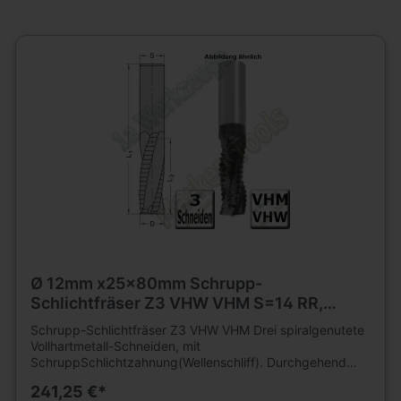
Ø 12mm x25x80mm Schrupp-
Schlichtfräser Z3 VHW VHM S=14 RR,
Beschichtet
Schrupp-Schlichtfräser Z3 VHW VHM Drei spiralgenutete
Vollhartmetall-Schneiden, mit
SchruppSchlichtzahnung(Wellenschliff). Durchgehend
zylindrisch. Grund- und umfangschneidend. Nur für
241,25 €*
mechanischen Vorschub. Mit Beschichtung für höhere