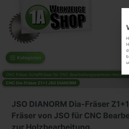
H
H
d
b
Kategorien
u
CNC Fräser Schaftfräser für CNC Bearbeitungszentrum Holzbear
CNC Dia-Fräser Z1+1 JSO DIANORM
JSO DIANORM Dia-Fräser Z1+1
Fräser von JSO für CNC Bearb
zur Holzbearbeitung.