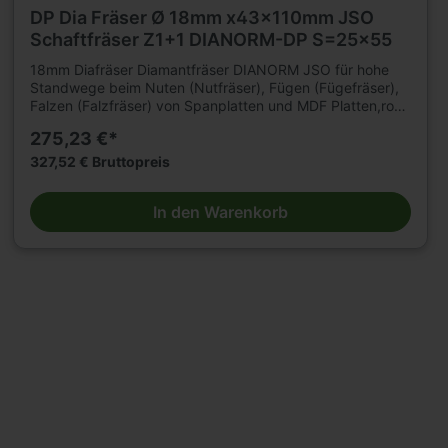
DP Dia Fräser Ø 18mm x43x110mm JSO
Schaftfräser Z1+1 DIANORM-DP S=25x55
18mm Diafräser Diamantfräser DIANORM JSO für hohe
Standwege beim Nuten (Nutfräser), Fügen (Fügefräser),
Falzen (Falzfräser) von Spanplatten und MDF Platten,roh,
kunststoffbeschichtet oder furniert, sowie
275,23 €*
Gipskartonplatten auf CNC Fräsmaschinen. Für
mechanischen Vorschub. Für Hartholz und Schichtholz
327,52 € Bruttopreis
sowie Multiplex mit reduzierter Vorschubgeschwindigkeit
geeignet. n=18 000 - 24 000 min .Tragkörper für hohe
In den Warenkorb
Beanspruchung, mit 2 bzw3 durchgängigenSpannuten.
Durchmesser 12 2flügelig. Durchmesser 16 - 20mm
3flügelig. Mit DP -bestückter Einbohrschneide. Große
Nachschärfzone. Bestückungshöhe 4mm. D=18mm,
L2=43mm, L1=110mm, Schaft=25 x 55mm.E.M 8. Weitere
Schaftfräser und Werkzeuge für Holzbearbeitung finden
Sie in großer Auswahl in unserem Werkzeugshop.