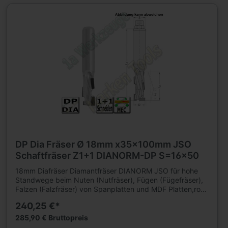
L2=26mm, L1=90mm, Schaft=16 x 50m.E.M 6. Weitere
Schaftfräser und Werkzeuge für Holzbearbeitung finden
Sie in großer Auswahl in unserem Werkzeugshop.
DP Dia Fräser Ø 18mm x35x100mm JSO
Schaftfräser Z1+1 DIANORM-DP S=16x50
18mm Diafräser Diamantfräser DIANORM JSO für hohe
Standwege beim Nuten (Nutfräser), Fügen (Fügefräser),
Falzen (Falzfräser) von Spanplatten und MDF Platten,roh,
kunststoffbeschichtet oder furniert, sowie
240,25 €*
Gipskartonplatten auf CNC Fräsmaschinen. Für
mechanischen Vorschub. Für Hartholz und Schichtholz
285,90 € Bruttopreis
sowie Multiplex mit reduzierter Vorschubgeschwindigkeit