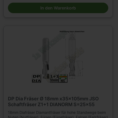
geeignet. n=18 000 - 24 000 min .Tragkörper für hohe
In den Warenkorb
Beanspruchung, mit 2 bzw3 durchgängigenSpannuten.
Durchmesser 12 2flügelig. Durchmesser 16 - 20mm
3flügelig. Mit DP -bestückter Einbohrschneide. Große
Nachschärfzone. Bestückungshöhe 4mm. D=18mm,
L2=35mm, L1=100mm, Schaft=16 x 50mm.E.M 6. Weitere
Schaftfräser und Werkzeuge für Holzbearbeitung finden
Sie in großer Auswahl in unserem Werkzeugshop.
DP Dia Fräser Ø 18mm x35x105mm JSO
Schaftfräser Z1+1 DIANORM S=25x55
18mm Diafräser Diamantfräser für hohe Standwege beim
Nuten (Nutfräser), Fügen (Fügefräser), Falzen (Falzfräser)