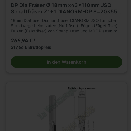
DP Dia Fräser Ø 18mm x43x110mm JSO
Schaftfräser Z1+1 DIANORM-DP S=20x55
L.
18mm Diafräser Diamantfräser DIANORM JSO für hohe
Standwege beim Nuten (Nutfräser), Fügen (Fügefräser),
Falzen (Falzfräser) von Spanplatten und MDF Platten,roh,
kunststoffbeschichtet oder furniert, sowie
266,94 €*
Gipskartonplatten auf CNC Fräsmaschinen. Für
mechanischen Vorschub. Für Hartholz und Schichtholz
317,66 € Bruttopreis
sowie Multiplex mit reduzierter Vorschubgeschwindigkeit
geeignet. n=18 000 - 24 000 min .Tragkörper für hohe
In den Warenkorb
Beanspruchung, mit 2 bzw3 durchgängigenSpannuten.
Durchmesser 12 2flügelig. Durchmesser 16 - 20mm
3flügelig. Mit DP -bestückter Einbohrschneide. Große
Nachschärfzone. Bestückungshöhe 4mm. D=18mm,
L2=43mm, L1=110mm, Schaft=20 x 55mm.E.M 8.
Linkslauf. Weitere Schaftfräser und Werkzeuge für
Holzbearbeitung finden Sie in großer Auswahl in unserem
Werkzeugshop.