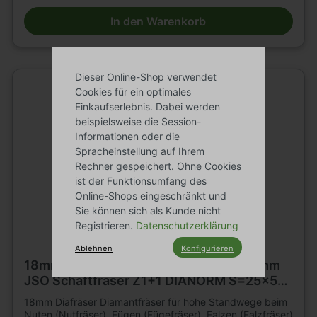
geeignet. n=18 000 - 24 000 min .Tragkörper für hohe
In den Warenkorb
Beanspruchung, mit 2 bzw3 durchgängigenSpannuten.
Durchmesser 12 2flügelig. Durchmesser 16 - 20mm
3flügelig. Mit DP -bestückter Einbohrschneide. Große
Nachschärfzone. Bestückungshöhe 4mm. D=16mm,
L2=35mm, L1=100mm, Schaft=16 x 50m.E.M 6. Weitere
Dieser Online-Shop verwendet
Schaftfräser und Werkzeuge für Holzbearbeitung finden
Cookies für ein optimales
Sie in großer Auswahl in unserem Werkzeugshop.
Einkaufserlebnis. Dabei werden
beispielsweise die Session-
Informationen oder die
Spracheinstellung auf Ihrem
Rechner gespeichert. Ohne Cookies
ist der Funktionsumfang des
Online-Shops eingeschränkt und
Sie können sich als Kunde nicht
Registrieren.
Datenschutzerklärung
Ablehnen
Konfigurieren
18mm DP Dia Fräser Ø 18mm x35x105mm
JSO Schaftfräser Z1+1 DIANORM S=25x55
L.
18mm Diafräser Diamantfräser für hohe Standwege beim
Nuten (Nutfräser), Fügen (Fügefräser), Falzen (Falzfräser)