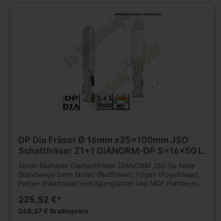
L2=26mm, L1=80mm, Schaft=12 x 45 Weitere
Schaftfräser und Werkzeuge für Holzbearbeitung finden
Sie in großer Auswahl in unserem Werkzeugshop.
DP Dia Fräser Ø 16mm x35x100mm JSO
Schaftfräser Z1+1 DIANORM-DP S=16x50 L.
16mm Diafräser Diamantfräser DIANORM JSO für hohe
Standwege beim Nuten (Nutfräser), Fügen (Fügefräser),
Falzen (Falzfräser) von Spanplatten und MDF Platten,roh,
kunststoffbeschichtet oder furniert, sowie
225,52 €*
Gipskartonplatten auf CNC Fräsmaschinen. Für
mechanischen Vorschub. Für Hartholz und Schichtholz
268,37 € Bruttopreis
sowie Multiplex mit reduzierter Vorschubgeschwindigkeit