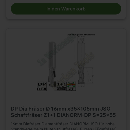
geeignet. n=18 000 - 24 000 min .Tragkörper für hohe
In den Warenkorb
Beanspruchung, mit 2 bzw3 durchgängigenSpannuten.
Durchmesser 12 2flügelig. Durchmesser 16 - 20mm
3flügelig. Mit DP -bestückter Einbohrschneide. Große
Nachschärfzone. Bestückungshöhe 4mm. D=16mm,
L2=35mm, L1=100mm, Schaft=16 x 50m.E.M 6. Linkslauf.
Weitere Schaftfräser und Werkzeuge für Holzbearbeitung
finden Sie in großer Auswahl in unserem Werkzeugshop.
DP Dia Fräser Ø 16mm x35x105mm JSO
Schaftfräser Z1+1 DIANORM-DP S=25x55
16mm Diafräser Diamantfräser DIANORM JSO für hohe
Standwege beim Nuten (Nutfräser), Fügen (Fügefräser),