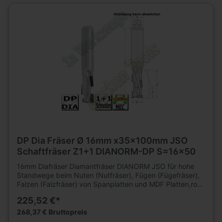
L2=26mm, L1=80mm, Schaft=12 x 45 Linkslauf. Weitere
Schaftfräser und Werkzeuge für Holzbearbeitung finden
Sie in großer Auswahl in unserem Werkzeugshop.
DP Dia Fräser Ø 16mm x35x100mm JSO
Schaftfräser Z1+1 DIANORM-DP S=16x50
16mm Diafräser Diamantfräser DIANORM JSO für hohe
Standwege beim Nuten (Nutfräser), Fügen (Fügefräser),
Falzen (Falzfräser) von Spanplatten und MDF Platten,roh,
kunststoffbeschichtet oder furniert, sowie
225,52 €*
Gipskartonplatten auf CNC Fräsmaschinen. Für
mechanischen Vorschub. Für Hartholz und Schichtholz
268,37 € Bruttopreis
sowie Multiplex mit reduzierter Vorschubgeschwindigkeit