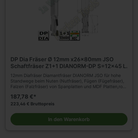
DP Dia Fräser Ø 12mm x26x80mm JSO
Schaftfräser Z1+1 DIANORM-DP S=12x45 L.
12mm Diafräser Diamantfräser DIANORM JSO für hohe
Standwege beim Nuten (Nutfräser), Fügen (Fügefräser),
Falzen (Falzfräser) von Spanplatten und MDF Platten,roh,
kunststoffbeschichtet oder furniert, sowie
187,78 €*
Gipskartonplatten auf CNC Fräsmaschinen. Für
mechanischen Vorschub. Für Hartholz und Schichtholz
223,46 € Bruttopreis
sowie Multiplex mit reduzierter Vorschubgeschwindigkeit
geeignet. n=18 000 - 24 000 min .Tragkörper für hohe
In den Warenkorb
Beanspruchung, mit 2 bzw3 durchgängigenSpannuten.
Durchmesser 12 2flügelig. Durchmesser 16 - 20mm
3flügelig. Mit DP -bestückter Einbohrschneide. Große
Nachschärfzone. Bestückungshöhe 4mm. D=12mm,