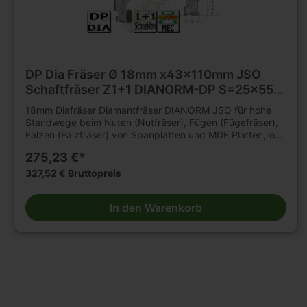
DP Dia Fräser Ø 18mm x43x110mm JSO
Schaftfräser Z1+1 DIANORM-DP S=25x55
L.
18mm Diafräser Diamantfräser DIANORM JSO für hohe
Standwege beim Nuten (Nutfräser), Fügen (Fügefräser),
Falzen (Falzfräser) von Spanplatten und MDF Platten,roh,
kunststoffbeschichtet oder furniert, sowie
275,23 €*
Gipskartonplatten auf CNC Fräsmaschinen. Für
mechanischen Vorschub. Für Hartholz und Schichtholz
327,52 € Bruttopreis
sowie Multiplex mit reduzierter Vorschubgeschwindigkeit
geeignet. n=18 000 - 24 000 min .Tragkörper für hohe
In den Warenkorb
Beanspruchung, mit 2 bzw3 durchgängigenSpannuten.
Durchmesser 12 2flügelig. Durchmesser 16 - 20mm
3flügelig. Mit DP -bestückter Einbohrschneide. Große
Nachschärfzone. Bestückungshöhe 4mm. D=18mm,
L2=43mm, L1=110mm, Schaft=25 x 55mm.E.M 8.
Linkslauf. Weitere Schaftfräser und Werkzeuge für
Holzbearbeitung finden Sie in großer Auswahl in unserem
Werkzeugshop.