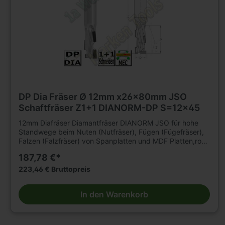
DP Dia Fräser Ø 12mm x26x80mm JSO
Schaftfräser Z1+1 DIANORM-DP S=12x45
12mm Diafräser Diamantfräser DIANORM JSO für hohe
Standwege beim Nuten (Nutfräser), Fügen (Fügefräser),
Falzen (Falzfräser) von Spanplatten und MDF Platten,roh,
kunststoffbeschichtet oder furniert, sowie
187,78 €*
Gipskartonplatten auf CNC Fräsmaschinen. Für
mechanischen Vorschub. Für Hartholz und Schichtholz
223,46 € Bruttopreis
sowie Multiplex mit reduzierter Vorschubgeschwindigkeit
geeignet. n=18 000 - 24 000 min .Tragkörper für hohe
In den Warenkorb
Beanspruchung, mit 2 bzw3 durchgängigenSpannuten.
Durchmesser 12 2flügelig. Durchmesser 16 - 20mm
3flügelig. Mit DP -bestückter Einbohrschneide. Große
Nachschärfzone. Bestückungshöhe 4mm. D=12mm,