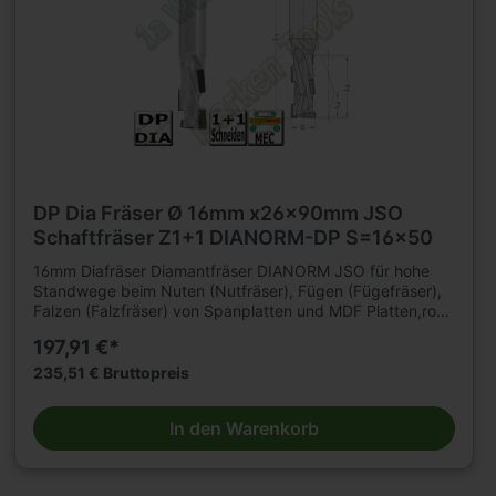
DP Dia Fräser Ø 16mm x26x90mm JSO
Schaftfräser Z1+1 DIANORM-DP S=16x50
16mm Diafräser Diamantfräser DIANORM JSO für hohe
Standwege beim Nuten (Nutfräser), Fügen (Fügefräser),
Falzen (Falzfräser) von Spanplatten und MDF Platten,roh,
kunststoffbeschichtet oder furniert, sowie
197,91 €*
Gipskartonplatten auf CNC Fräsmaschinen. Für
mechanischen Vorschub. Für Hartholz und Schichtholz
235,51 € Bruttopreis
sowie Multiplex mit reduzierter Vorschubgeschwindigkeit
geeignet. n=18 000 - 24 000 min .Tragkörper für hohe
In den Warenkorb
Beanspruchung, mit 2 bzw3 durchgängigenSpannuten.
Durchmesser 12 2flügelig. Durchmesser 16 - 20mm
3flügelig. Mit DP -bestückter Einbohrschneide. Große
Nachschärfzone. Bestückungshöhe 4mm. D=16mm,