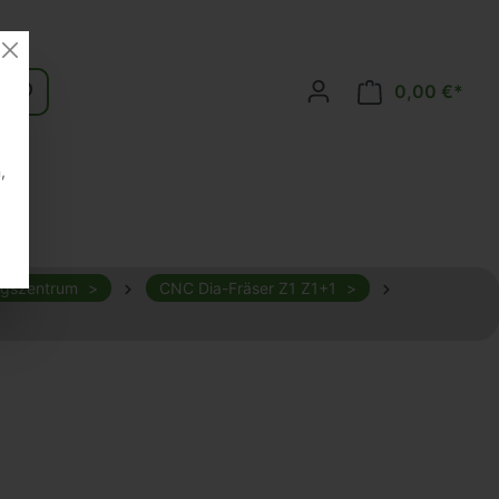
0,00 €*
,
ngszentrum
CNC Dia-Fräser Z1 Z1+1