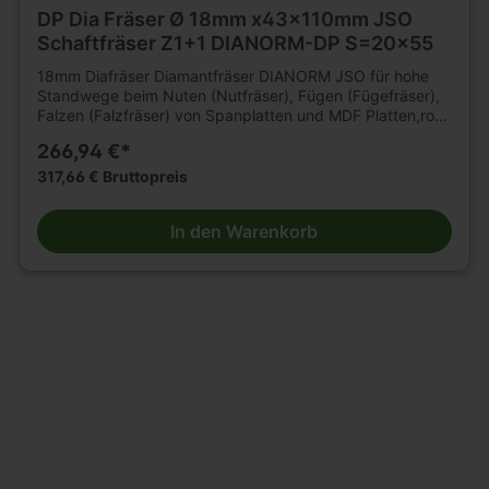
DP Dia Fräser Ø 18mm x43x110mm JSO
Schaftfräser Z1+1 DIANORM-DP S=20x55
18mm Diafräser Diamantfräser DIANORM JSO für hohe
Standwege beim Nuten (Nutfräser), Fügen (Fügefräser),
Falzen (Falzfräser) von Spanplatten und MDF Platten,roh,
kunststoffbeschichtet oder furniert, sowie
266,94 €*
Gipskartonplatten auf CNC Fräsmaschinen. Für
mechanischen Vorschub. Für Hartholz und Schichtholz
317,66 € Bruttopreis
sowie Multiplex mit reduzierter Vorschubgeschwindigkeit
geeignet. n=18 000 - 24 000 min .Tragkörper für hohe
In den Warenkorb
Beanspruchung, mit 2 bzw3 durchgängigenSpannuten.
Durchmesser 12 2flügelig. Durchmesser 16 - 20mm
3flügelig. Mit DP -bestückter Einbohrschneide. Große
Nachschärfzone. Bestückungshöhe 4mm. D=18mm,
L2=43mm, L1=110mm, Schaft=20 x 55mm.E.M 8. Weitere
Schaftfräser und Werkzeuge für Holzbearbeitung finden
Sie in großer Auswahl in unserem Werkzeugshop.