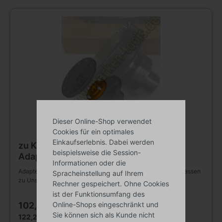
Dieser Online-Shop verwendet
Cookies für ein optimales
Einkaufserlebnis. Dabei werden
zu Kombi-Sägeblattaufnahme SA3
beispielsweise die Session-
Adapterstück Ø40mm
Informationen oder die
Adapterstück Ø40mm zu Kombi-Sägeblattaufnahme SA3. Passen
Spracheinstellung auf Ihrem
zu Unseren Kombiaufnahmen SA3 sowie zu Eumacop
Rechner gespeichert. Ohne Cookies
ist der Funktionsumfang des
Online-Shops eingeschränkt und
102,70 €*
Sie können sich als Kunde nicht
122,21 € Bruttopreis