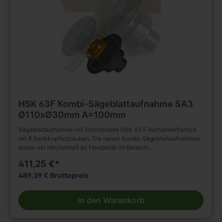
HSK 63F Kombi-Sägeblattaufnahme SA3
Ø110xØ30mm A=100mm
Sägeblattaufnahme mit Schnittstelle HSK 63 F Aufnahmeflansch
mit 8 Senkkopfschrauben. Die neuen Kombi-Sägeblattaufnahmen
bieten ein Höchstmaß an Flexibilität im Bereich
Sägeblattaufnahmen. Durch die verschiedenen Adapter lassen
411,25 €*
sich verschiedene Bohrungsdurchmesser vorhandener Sägeblätter
mit nur einem Grundhalter aufspannen. Entsprechend dem
489,39 € Bruttopreis
Bohrungs-Ø wird noch der passende Adapter benötigt. Das
Sägeblatt kann sowohl mit als auch ohne Gegenflansch gespannt
In den Warenkorb
werden.Zur präzisen Aufnahme von Sägeblättern auf CNC-
Bearbeitungszentren.Die Befestigung kann wahlweise direkt auf
dem Flansch mittels Senkkopfschrauben erfolgen, oder mit