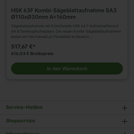
HSK 63F Kombi-Sägeblattaufnahme SA3
Ø110xØ30mm A=160mm
Sägeblattaufnahme mit Schnittstelle HSK 63 F Aufnahmeflansch
mit 8 Senkkopfschrauben. Die neuen Kombi-Sägeblattaufnahmen
bieten ein Höchstmaß an Flexibilität im Bereich
Sägeblattaufnahmen. Durch die verschiedenen Adapter lassen
517,67 €*
sich verschiedene Bohrungsdurchmesser vorhandener Sägeblätter
mit nur einem Grundhalter aufspannen. Entsprechend dem
616,03 € Bruttopreis
Bohrungs-Ø wird noch der passende Adapter benötigt. Das
Sägeblatt kann sowohl mit als auch ohne Gegenflansch gespannt
In den Warenkorb
werden.Zur präzisen Aufnahme von Sägeblättern auf CNC-
Bearbeitungszentren.Die Befestigung kann wahlweise direkt auf
dem Flansch mittels Senkkopfschrauben erfolgen, oder mit
Spanndeckel und Zylinderschrauben. Flansch Ø110mm, DornØ
d=30mm. Der Grundadapter Ø30mm kann gegen andere Ø ersetzt
werden. Lieferung umfasst Grundhalter mit Adapter Ø30mm.
DATNEBLATT FÜR LOCHKREIS WIRD JEDER BESTELLUNG
Service-Hotline
BEIGEFÜGT
Shopservice
Informationen