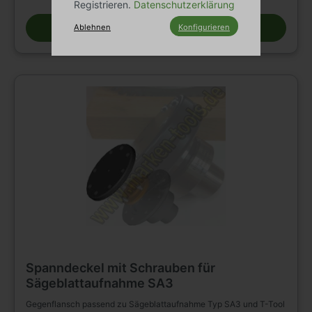
Registrieren.
Datenschutzerklärung
In den Warenkorb
Ablehnen
Konfigurieren
Spanndeckel mit Schrauben für
Sägeblattaufnahme SA3
Gegenflansch passend zu Sägeblattaufnahme Typ SA3 und T-Tool