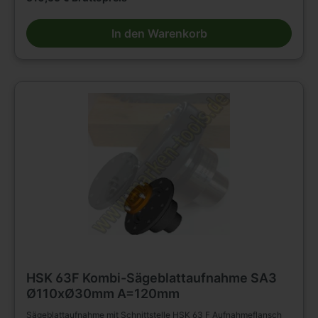
Bohrungs-Ø wird noch der passende Adapter benötigt. Das
Sägeblatt kann sowohl mit als auch ohne Gegenflansch gespannt
In den Warenkorb
werden.Zur präzisen Aufnahme von Sägeblättern auf CNC-
Bearbeitungszentren.Die Befestigung kann wahlweise direkt auf
dem Flansch mittels Senkkopfschrauben erfolgen, oder mit
Spanndeckel und Zylinderschrauben. Flansch Ø110mm, DornØ
d=30mm. Der Grundadapter Ø30mm kann gegen andere Ø ersetzt
werden. Lieferung umfasst Grundhalter mit Adapter Ø30mm.
DATNEBLATT FÜR LOCHKREIS WIRD JEDER BESTELLUNG
BEIGEFÜGT
HSK 63F Kombi-Sägeblattaufnahme SA3
Ø110xØ30mm A=120mm
Sägeblattaufnahme mit Schnittstelle HSK 63 F Aufnahmeflansch