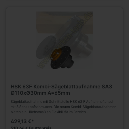
Spanndeckel und Zylinderschrauben. Flansch Ø110mm, DornØ
d=30mm. Der Grundadapter Ø30mm kann gegen andere Ø ersetzt
werden. Lieferung umfasst Grundhalter mit Adapter Ø30mm.
DATNEBLATT FÜR LOCHKREIS WIRD JEDER BESTELLUNG
BEIGEFÜGT
HSK 63F Kombi-Sägeblattaufnahme SA3
Ø110xØ30mm A=65mm
Sägeblattaufnahme mit Schnittstelle HSK 63 F Aufnahmeflansch
mit 8 Senkkopfschrauben. Die neuen Kombi-Sägeblattaufnahmen
bieten ein Höchstmaß an Flexibilität im Bereich
Sägeblattaufnahmen. Durch die verschiedenen Adapter lassen
429,13 €*
sich verschiedene Bohrungsdurchmesser vorhandener Sägeblätter
mit nur einem Grundhalter aufspannen. Entsprechend dem
510,66 € Bruttopreis