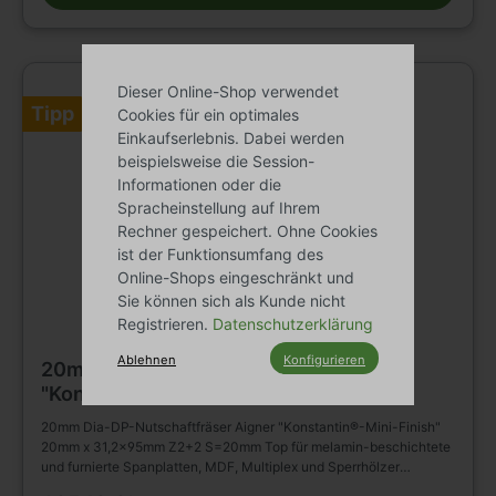
Dieser Online-Shop verwendet
Tipp
Cookies für ein optimales
Einkaufserlebnis. Dabei werden
beispielsweise die Session-
Informationen oder die
Spracheinstellung auf Ihrem
Rechner gespeichert. Ohne Cookies
ist der Funktionsumfang des
Online-Shops eingeschränkt und
Sie können sich als Kunde nicht
Registrieren.
Datenschutzerklärung
Ablehnen
Konfigurieren
20mm Dia-DP-Nutschaftfräser Aigner
"Konstantin®-Mini-Finish" 20mm x
31,2x95mm Z2+2 S=20mm
20mm Dia-DP-Nutschaftfräser Aigner "Konstantin®-Mini-Finish"
20mm x 31,2x95mm Z2+2 S=20mm Top für melamin-beschichtete
und furnierte Spanplatten, MDF, Multiplex und Sperrhölzer
Ausführung: Körper aus Stahl; mit DP-Bohrschneide Zwei