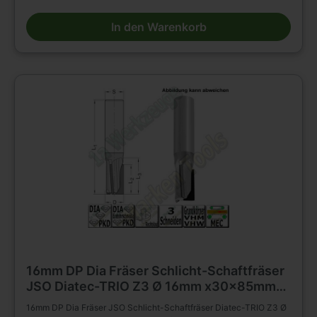
Werkstückstoffen * geeignet für axiales und schräges Eintauchen
Besondere Vorteile * für gesteigertes Spanvolumen und reduzierte
In den Warenkorb
Schnittkräfte Einsatzempfehlung: * Duroplaste/Thermoplaste/HPL:
n = 15 000 - 18 000 min-1, vf = 3 - 8 m/min * Mineralwerkstoffe: n
= 15 000 - 18 000 min-1, vf = 6 - 10 m/min * Holzwerkstoffe: n =
18 000 - 24 000 min-1, vf = 12 - 20 m/min
16mm DP Dia Fräser Schlicht-Schaftfräser
JSO Diatec-TRIO Z3 Ø 16mm x30x85mm
S= 16x45mm
16mm DP Dia Fräser JSO Schlicht-Schaftfräser Diatec-TRIO Z3 Ø