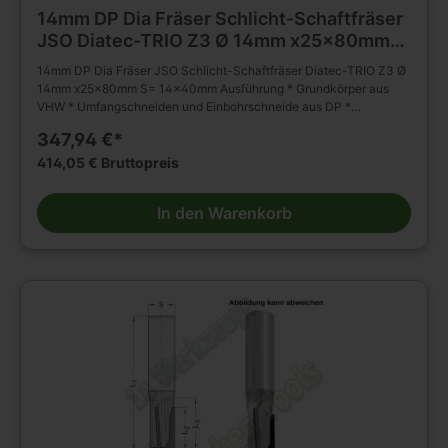
14mm DP Dia Fräser Schlicht-Schaftfräser
JSO Diatec-TRIO Z3 Ø 14mm x25x80mm
S= 14x40mm
14mm DP Dia Fräser JSO Schlicht-Schaftfräser Diatec-TRIO Z3 Ø
14mm x25x80mm S= 14x40mm Ausführung * Grundkörper aus
VHW * Umfangschneiden und Einbohrschneide aus DP *
wechselseitiger Achswinkel (2 negativ; 1 positiv) * * mehrmals
347,94 €*
nachschärfbar Anwendung * Schlichten, Nuten, Formatieren,
Trennen (Nesting) und Falzen von besonders abrasiven
414,05 € Bruttopreis
Werkstückstoffen * geeignet für axiales und schräges Eintauchen
Besondere Vorteile * für gesteigertes Spanvolumen und reduzierte
In den Warenkorb
Schnittkräfte Einsatzempfehlung: * Duroplaste/Thermoplaste/HPL:
n = 15 000 - 18 000 min-1, vf = 3 - 8 m/min * Mineralwerkstoffe: n
= 15 000 - 18 000 min-1, vf = 6 - 10 m/min * Holzwerkstoffe: n =
18 000 - 24 000 min-1, vf = 12 - 20 m/min