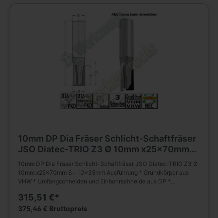
10mm DP Dia Fräser Schlicht-Schaftfräser
JSO Diatec-TRIO Z3 Ø 10mm x25x70mm
S= 10x35mm
10mm DP Dia Fräser Schlicht-Schaftfräser JSO Diatec-TRIO Z3 Ø
10mm x25x70mm S= 10x35mm Ausführung * Grundkörper aus
VHW * Umfangschneiden und Einbohrschneide aus DP *
wechselseitiger Achswinkel (2 negativ; 1 positiv) * * mehrmals
315,51 €*
nachschärfbar Anwendung * Schlichten, Nuten, Formatieren,
Trennen (Nesting) und Falzen von besonders abrasiven
375,46 € Bruttopreis
Werkstückstoffen * geeignet für axiales und schräges Eintauchen