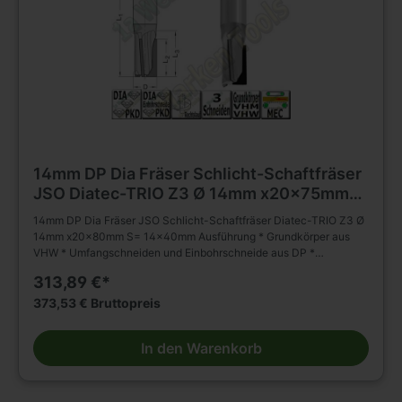
14mm DP Dia Fräser Schlicht-Schaftfräser
JSO Diatec-TRIO Z3 Ø 14mm x20x75mm
S= 14x40mm
14mm DP Dia Fräser JSO Schlicht-Schaftfräser Diatec-TRIO Z3 Ø
14mm x20x80mm S= 14x40mm Ausführung * Grundkörper aus
VHW * Umfangschneiden und Einbohrschneide aus DP *
wechselseitiger Achswinkel (2 negativ; 1 positiv) * * mehrmals
313,89 €*
nachschärfbar Anwendung * Schlichten, Nuten, Formatieren,
Trennen (Nesting) und Falzen von besonders abrasiven
373,53 € Bruttopreis
Werkstückstoffen * geeignet für axiales und schräges Eintauchen
Besondere Vorteile * für gesteigertes Spanvolumen und reduzierte
In den Warenkorb
Schnittkräfte Einsatzempfehlung: * Duroplaste/Thermoplaste/HPL:
n = 15 000 - 18 000 min-1, vf = 3 - 8 m/min * Mineralwerkstoffe: n
= 15 000 - 18 000 min-1, vf = 6 - 10 m/min * Holzwerkstoffe: n =
18 000 - 24 000 min-1, vf = 12 - 20 m/min