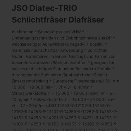
JSO Diatec-TRIO
Schlichtfräser Diafräser
Ausführung * Grundkörper aus VHW *
Umfangangsschneiden und Einbohrschneide aus DP *
wechselseitiger Achswinkel (2 negativ; 1 positiv) *
mehrmals nachschärfbar Anwendung * Schlichten,
Nuten, Formatieren, Trennen (Nesting) und Falzen von
besonders abrasiven Werkstückstoffen * geeignet für
axiales und schräges Eintauchen Besondere Vorteile *
durchgehende Schneiden für absatzfreien Schnitt
Einsatzempfehlung * Duroplaste/Thermoplaste/HPL: n =
15 000 - 18 000 min-1 , vf = 3 - 8 m/min *
Mineralwerkstoffe: n = 15 000 - 18 000 min-1, vf = 6 -
10 m/min * Holzwerkstoffe: n = 18 000 - 24 000 min-1,
vf = 12 - 20 m/min JSO 14253-9-12102-R 14253-9-
12152-R 14253-9-12202-R 14253-9-12252-R 14253-9-
14151-R 14253-9-14201-R 14253-9-14251-R 14253-9-
16103-R 14253-9-16153-R 14253-9-16203-R 14253-9-
16253-R 14253-9-16303-R 14253-9-16353-R 14253-9-