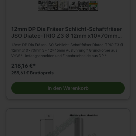
12mm DP Dia Fräser Schlicht-Schaftfräser
JSO Diatec-TRIO Z3 Ø 12mm x10x70mm
S= 12x45mm
12mm DP Dia Fräser JSO Schlicht-Schaftfräser Diatec-TRIO Z3 Ø
12mm x10x70mm S= 12x45mm Ausführung * Grundkörper aus
VHW * Umfangschneiden und Einbohrschneide aus DP *
wechselseitiger Achswinkel (2 negativ; 1 positiv) * * mehrmals
218,16 €*
nachschärfbar Anwendung * Schlichten, Nuten, Formatieren,
Trennen (Nesting) und Falzen von besonders abrasiven
259,61 € Bruttopreis
Werkstückstoffen * geeignet für axiales und schräges Eintauchen
Besondere Vorteile * für gesteigertes Spanvolumen und reduzierte
In den Warenkorb
Schnittkräfte Einsatzempfehlung: * Duroplaste/Thermoplaste/HPL:
n = 15 000 - 18 000 min-1, vf = 3 - 8 m/min * Mineralwerkstoffe: n
= 15 000 - 18 000 min-1, vf = 6 - 10 m/min * Holzwerkstoffe: n =
18 000 - 24 000 min-1, vf = 12 - 20 m/min