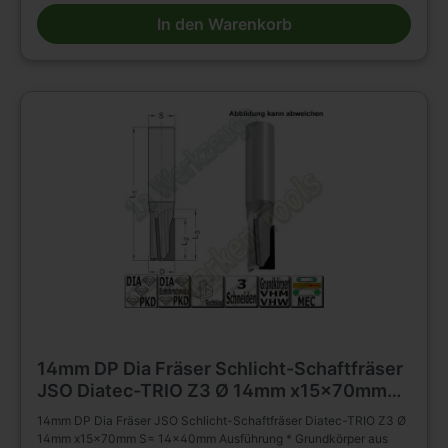
Besondere Vorteile * für gesteigertes Spanvolumen und reduzierte
In den Warenkorb
Schnittkräfte Einsatzempfehlung: * Duroplaste/Thermoplaste/HPL:
n = 15 000 - 18 000 min-1, vf = 3 - 8 m/min * Mineralwerkstoffe: n
= 15 000 - 18 000 min-1, vf = 6 - 10 m/min * Holzwerkstoffe: n =
18 000 - 24 000 min-1, vf = 12 - 20 m/min
14mm DP Dia Fräser Schlicht-Schaftfräser
JSO Diatec-TRIO Z3 Ø 14mm x15x70mm
S= 14x40mm
14mm DP Dia Fräser JSO Schlicht-Schaftfräser Diatec-TRIO Z3 Ø
14mm x15x70mm S= 14x40mm Ausführung * Grundkörper aus