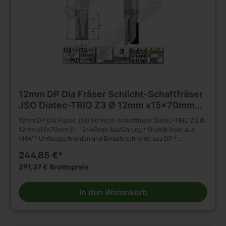
12mm DP Dia Fräser Schlicht-Schaftfräser
JSO Diatec-TRIO Z3 Ø 12mm x15x70mm
S= 12x40mm
12mm DP Dia Fräser JSO Schlicht-Schaftfräser Diatec-TRIO Z3 Ø
12mm x15x70mm S= 12x40mm Ausführung * Grundkörper aus
VHW * Umfangschneiden und Einbohrschneide aus DP *
wechselseitiger Achswinkel (2 negativ; 1 positiv) * * mehrmals
244,85 €*
nachschärfbar Anwendung * Schlichten, Nuten, Formatieren,
Trennen (Nesting) und Falzen von besonders abrasiven
291,37 € Bruttopreis
Werkstückstoffen * geeignet für axiales und schräges Eintauchen
Besondere Vorteile * für gesteigertes Spanvolumen und reduzierte
In den Warenkorb
Schnittkräfte Einsatzempfehlung: * Duroplaste/Thermoplaste/HPL:
n = 15 000 - 18 000 min-1, vf = 3 - 8 m/min * Mineralwerkstoffe: n
= 15 000 - 18 000 min-1, vf = 6 - 10 m/min * Holzwerkstoffe: n =
18 000 - 24 000 min-1, vf = 12 - 20 m/min