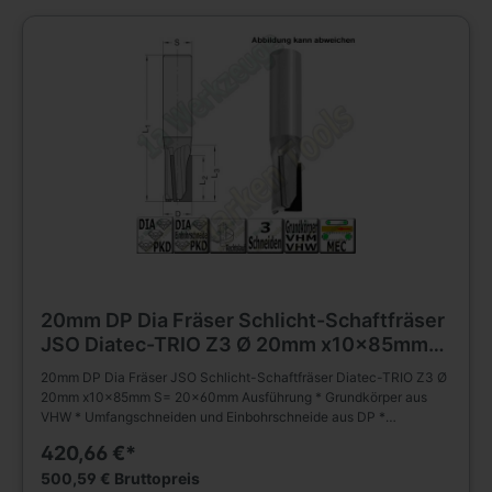
18 000 - 24 000 min-1, vf = 12 - 20 m/min
20mm DP Dia Fräser Schlicht-Schaftfräser
JSO Diatec-TRIO Z3 Ø 20mm x10x85mm
S= 20x60mm
20mm DP Dia Fräser JSO Schlicht-Schaftfräser Diatec-TRIO Z3 Ø
20mm x10x85mm S= 20x60mm Ausführung * Grundkörper aus
VHW * Umfangschneiden und Einbohrschneide aus DP *
wechselseitiger Achswinkel (2 negativ; 1 positiv) * * mehrmals
420,66 €*
nachschärfbar Anwendung * Schlichten, Nuten, Formatieren,
Trennen (Nesting) und Falzen von besonders abrasiven
500,59 € Bruttopreis