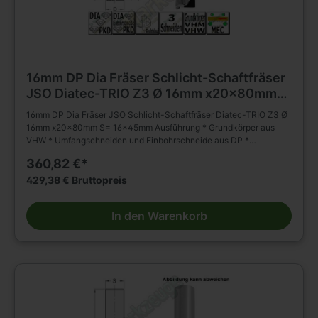
16mm DP Dia Fräser Schlicht-Schaftfräser
JSO Diatec-TRIO Z3 Ø 16mm x20x80mm
S= 16x45mm
16mm DP Dia Fräser JSO Schlicht-Schaftfräser Diatec-TRIO Z3 Ø
16mm x20x80mm S= 16x45mm Ausführung * Grundkörper aus
VHW * Umfangschneiden und Einbohrschneide aus DP *
wechselseitiger Achswinkel (2 negativ; 1 positiv) * * mehrmals
360,82 €*
nachschärfbar Anwendung * Schlichten, Nuten, Formatieren,
Trennen (Nesting) und Falzen von besonders abrasiven
429,38 € Bruttopreis
Werkstückstoffen * geeignet für axiales und schräges Eintauchen
Besondere Vorteile * für gesteigertes Spanvolumen und reduzierte
In den Warenkorb
Schnittkräfte Einsatzempfehlung: * Duroplaste/Thermoplaste/HPL:
n = 15 000 - 18 000 min-1, vf = 3 - 8 m/min * Mineralwerkstoffe: n
= 15 000 - 18 000 min-1, vf = 6 - 10 m/min * Holzwerkstoffe: n =
18 000 - 24 000 min-1, vf = 12 - 20 m/min