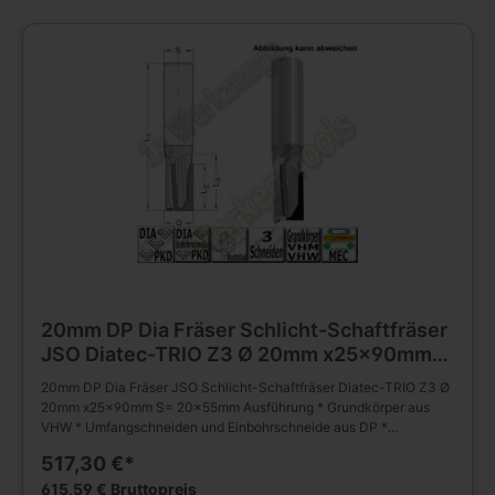
18 000 - 24 000 min-1, vf = 12 - 20 m/min
20mm DP Dia Fräser Schlicht-Schaftfräser
JSO Diatec-TRIO Z3 Ø 20mm x25x90mm
S= 20x55mm
20mm DP Dia Fräser JSO Schlicht-Schaftfräser Diatec-TRIO Z3 Ø
20mm x25x90mm S= 20x55mm Ausführung * Grundkörper aus
VHW * Umfangschneiden und Einbohrschneide aus DP *
wechselseitiger Achswinkel (2 negativ; 1 positiv) * * mehrmals
517,30 €*
nachschärfbar Anwendung * Schlichten, Nuten, Formatieren,
Trennen (Nesting) und Falzen von besonders abrasiven
615,59 € Bruttopreis