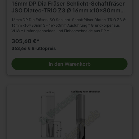
16mm DP Dia Fräser Schlicht-Schaftfräser
JSO Diatec-TRIO Z3 Ø 16mm x10x80mm
S= 16x50mm
16mm DP Dia Fräser JSO Schlicht-Schaftfräser Diatec-TRIO Z3 Ø
16mm x10x80mm S= 16x50mm Ausführung * Grundkörper aus
VHW * Umfangschneiden und Einbohrschneide aus DP *
wechselseitiger Achswinkel (2 negativ; 1 positiv) * * mehrmals
305,60 €*
nachschärfbar Anwendung * Schlichten, Nuten, Formatieren,
Trennen (Nesting) und Falzen von besonders abrasiven
363,66 € Bruttopreis
Werkstückstoffen * geeignet für axiales und schräges Eintauchen
Besondere Vorteile * für gesteigertes Spanvolumen und reduzierte
In den Warenkorb
Schnittkräfte Einsatzempfehlung: * Duroplaste/Thermoplaste/HPL:
n = 15 000 - 18 000 min-1, vf = 3 - 8 m/min * Mineralwerkstoffe: n
= 15 000 - 18 000 min-1, vf = 6 - 10 m/min * Holzwerkstoffe: n =
18 000 - 24 000 min-1, vf = 12 - 20 m/min