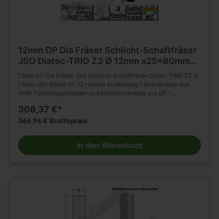
12mm DP Dia Fräser Schlicht-Schaftfräser
JSO Diatec-TRIO Z3 Ø 12mm x25x80mm
S= 12x40mm
12mm DP Dia Fräser JSO Schlicht-Schaftfräser Diatec-TRIO Z3 Ø
12mm x25x80mm S= 12x40mm Ausführung * Grundkörper aus
VHW * Umfangschneiden und Einbohrschneide aus DP *
wechselseitiger Achswinkel (2 negativ; 1 positiv) * * mehrmals
308,37 €*
nachschärfbar Anwendung * Schlichten, Nuten, Formatieren,
Trennen (Nesting) und Falzen von besonders abrasiven
366,96 € Bruttopreis
Werkstückstoffen * geeignet für axiales und schräges Eintauchen
Besondere Vorteile * für gesteigertes Spanvolumen und reduzierte
In den Warenkorb
Schnittkräfte Einsatzempfehlung: * Duroplaste/Thermoplaste/HPL:
n = 15 000 - 18 000 min-1, vf = 3 - 8 m/min * Mineralwerkstoffe: n
= 15 000 - 18 000 min-1, vf = 6 - 10 m/min * Holzwerkstoffe: n =
18 000 - 24 000 min-1, vf = 12 - 20 m/min