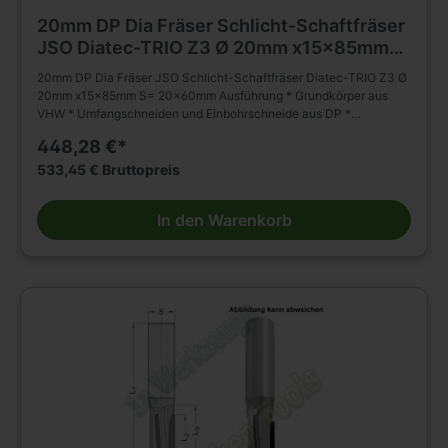
20mm DP Dia Fräser Schlicht-Schaftfräser
JSO Diatec-TRIO Z3 Ø 20mm x15x85mm
S= 20x60mm
20mm DP Dia Fräser JSO Schlicht-Schaftfräser Diatec-TRIO Z3 Ø
20mm x15x85mm S= 20x60mm Ausführung * Grundkörper aus
VHW * Umfangschneiden und Einbohrschneide aus DP *
wechselseitiger Achswinkel (2 negativ; 1 positiv) * * mehrmals
448,28 €*
nachschärfbar Anwendung * Schlichten, Nuten, Formatieren,
Trennen (Nesting) und Falzen von besonders abrasiven
533,45 € Bruttopreis
Werkstückstoffen * geeignet für axiales und schräges Eintauchen
Besondere Vorteile * für gesteigertes Spanvolumen und reduzierte
In den Warenkorb
Schnittkräfte Einsatzempfehlung: * Duroplaste/Thermoplaste/HPL:
n = 15 000 - 18 000 min-1, vf = 3 - 8 m/min * Mineralwerkstoffe: n
= 15 000 - 18 000 min-1, vf = 6 - 10 m/min * Holzwerkstoffe: n =
18 000 - 24 000 min-1, vf = 12 - 20 m/min