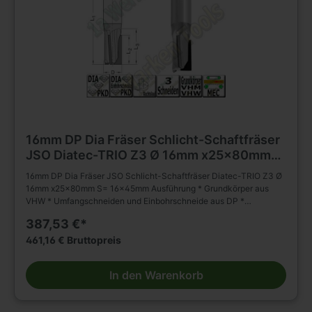
16mm DP Dia Fräser Schlicht-Schaftfräser
JSO Diatec-TRIO Z3 Ø 16mm x25x80mm
S= 16x45mm
16mm DP Dia Fräser JSO Schlicht-Schaftfräser Diatec-TRIO Z3 Ø
16mm x25x80mm S= 16x45mm Ausführung * Grundkörper aus
VHW * Umfangschneiden und Einbohrschneide aus DP *
wechselseitiger Achswinkel (2 negativ; 1 positiv) * * mehrmals
387,53 €*
nachschärfbar Anwendung * Schlichten, Nuten, Formatieren,
Trennen (Nesting) und Falzen von besonders abrasiven
461,16 € Bruttopreis
Werkstückstoffen * geeignet für axiales und schräges Eintauchen
Besondere Vorteile * für gesteigertes Spanvolumen und reduzierte
In den Warenkorb
Schnittkräfte Einsatzempfehlung: * Duroplaste/Thermoplaste/HPL:
n = 15 000 - 18 000 min-1, vf = 3 - 8 m/min * Mineralwerkstoffe: n
= 15 000 - 18 000 min-1, vf = 6 - 10 m/min * Holzwerkstoffe: n =