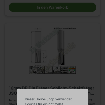
Besondere Vorteile * für gesteigertes Spanvolumen und reduzierte
In den Warenkorb
Schnittkräfte Einsatzempfehlung: * Duroplaste/Thermoplaste/HPL:
n = 15 000 - 18 000 min-1, vf = 3 - 8 m/min * Mineralwerkstoffe: n
= 15 000 - 18 000 min-1, vf = 6 - 10 m/min * Holzwerkstoffe: n =
18 000 - 24 000 min-1, vf = 12 - 20 m/min
16mm DP Dia Fräser Schlicht-Schaftfräser
JSO Diatec-TRIO Z3 Ø 16mm x15x80mm
S= 16x45mm
Dieser Online-Shop verwendet
16mm DP Dia Fräser JSO Schlicht-Schaftfräser Diatec-TRIO Z3
Cookies für ein optimales
Ø16x15x80mm S= 16x45mm Ausführung * Grundkörper aus VHW