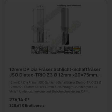
12mm DP Dia Fräser Schlicht-Schaftfräser
JSO Diatec-TRIO Z3 Ø 12mm x20x75mm
S= 12x40mm
12mm DP Dia Fräser JSO Schlicht-Schaftfräser Diatec-TRIO Z3 Ø
12mm x20x75mm S= 12x40mm Ausführung * Grundkörper aus
VHW * Umfangschneiden und Einbohrschneide aus DP *
wechselseitiger Achswinkel (2 negativ; 1 positiv) * * mehrmals
276,14 €*
nachschärfbar Anwendung * Schlichten, Nuten, Formatieren,
Trennen (Nesting) und Falzen von besonders abrasiven
328,61 € Bruttopreis
Werkstückstoffen * geeignet für axiales und schräges Eintauchen