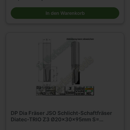
Werkstückstoffen * geeignet für axiales und schräges Eintauchen
Besondere Vorteile * für gesteigertes Spanvolumen und reduzierte
In den Warenkorb
Schnittkräfte Einsatzempfehlung: * Duroplaste/Thermoplaste/HPL:
n = 15 000 - 18 000 min-1, vf = 3 - 8 m/min * Mineralwerkstoffe: n
= 15 000 - 18 000 min-1, vf = 6 - 10 m/min * Holzwerkstoffe: n =
18 000 - 24 000 min-1, vf = 12 - 20 m/min
DP Dia Fräser JSO Schlicht-Schaftfräser
Diatec-TRIO Z3 Ø20x30x95mm S=
20x50mm