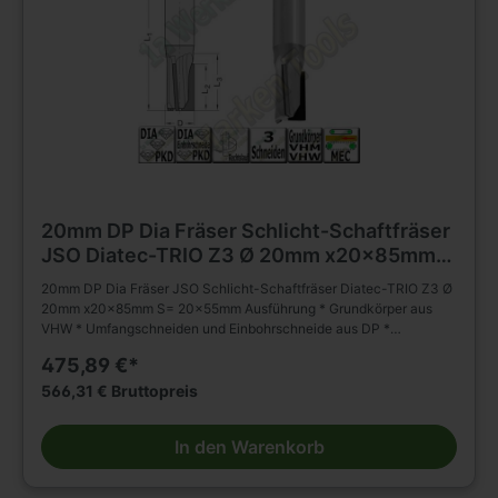
20mm DP Dia Fräser Schlicht-Schaftfräser
JSO Diatec-TRIO Z3 Ø 20mm x20x85mm
S= 20x55mm
20mm DP Dia Fräser JSO Schlicht-Schaftfräser Diatec-TRIO Z3 Ø
20mm x20x85mm S= 20x55mm Ausführung * Grundkörper aus
VHW * Umfangschneiden und Einbohrschneide aus DP *
wechselseitiger Achswinkel (2 negativ; 1 positiv) * * mehrmals
475,89 €*
nachschärfbar Anwendung * Schlichten, Nuten, Formatieren,
Trennen (Nesting) und Falzen von besonders abrasiven
566,31 € Bruttopreis
Werkstückstoffen * geeignet für axiales und schräges Eintauchen
Besondere Vorteile * für gesteigertes Spanvolumen und reduzierte
In den Warenkorb
Schnittkräfte Einsatzempfehlung: * Duroplaste/Thermoplaste/HPL:
n = 15 000 - 18 000 min-1, vf = 3 - 8 m/min * Mineralwerkstoffe: n
= 15 000 - 18 000 min-1, vf = 6 - 10 m/min * Holzwerkstoffe: n =