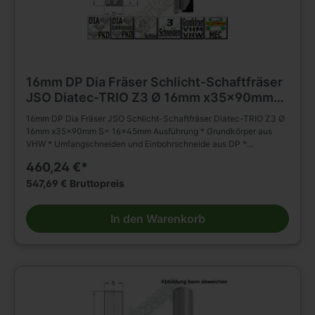
16mm DP Dia Fräser Schlicht-Schaftfräser
JSO Diatec-TRIO Z3 Ø 16mm x35x90mm
S= 16x45mm
16mm DP Dia Fräser JSO Schlicht-Schaftfräser Diatec-TRIO Z3 Ø
16mm x35x90mm S= 16x45mm Ausführung * Grundkörper aus
VHW * Umfangschneiden und Einbohrschneide aus DP *
wechselseitiger Achswinkel (2 negativ; 1 positiv) * * mehrmals
460,24 €*
nachschärfbar Anwendung * Schlichten, Nuten, Formatieren,
Trennen (Nesting) und Falzen von besonders abrasiven
547,69 € Bruttopreis
Werkstückstoffen * geeignet für axiales und schräges Eintauchen
Besondere Vorteile * für gesteigertes Spanvolumen und reduzierte
In den Warenkorb
Schnittkräfte Einsatzempfehlung: * Duroplaste/Thermoplaste/HPL:
n = 15 000 - 18 000 min-1, vf = 3 - 8 m/min * Mineralwerkstoffe: n
= 15 000 - 18 000 min-1, vf = 6 - 10 m/min * Holzwerkstoffe: n =
18 000 - 24 000 min-1, vf = 12 - 20 m/min