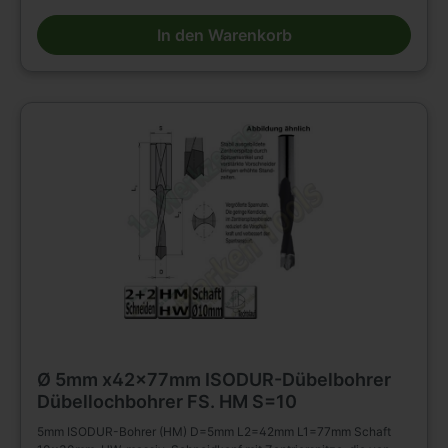
Reduzierfuttern e.t.c. auf Dübelbohrmaschinen und CNC
Maschinen. Zum Bohren von Sacklöchern in Massivholz, Holz-
In den Warenkorb
und Plattenwerkstoffen u.s.w. , auch in beschichteter Ausführung.
Verbesserte Standzeiten durch Optimierung der HW-Qualität, der
Schliffgüte, der Schneidengeometrie.
Ø 5mm x42x77mm ISODUR-Dübelbohrer
Dübellochbohrer FS. HM S=10
5mm ISODUR-Bohrer (HM) D=5mm L2=42mm L1=77mm Schaft