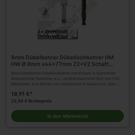
8mm Dübelbohrer Dübellochbohrer HM
HW Ø 8mm x44x77mm Z2+V2 Schaft
10mm
8mm Dübelbohrer Dübellochbohrer zum Einsatz in Spannfutter
Reduzierfutter Bohrfutter e.t.c. auf Bohrmaschinen BAZ und CNC
Maschinen. Zum Bohren von Sacklöchern in Massivholz, Holz-
und Plattenwerkstoffen u.s.w. , auch in beschichteter Ausführung.(
18,91 €*
HM Bohrer ) D=8mm L2=44mm L1=77mm Rechtslauf Schaft
10x30mm ohne Rückenführung. Massiver Hartmetall Schneidkopf
22,50 € Bruttopreis
mit Zentrierspitze, zwei Schneiden und negativ angeschliffenen
Vorschneidern. Vergrößerter Rückenfreischliff. Spiralteil
In den Warenkorb
kunststoffbeschichtet. Zylinderschaft mit Spannfläche und
Tiefeneinstellschraube. Zum Einsatz im Spannfutter,
Reduzierfutter, Bohrfutter e.t.c. auf Bohrmaschinen BAZ und CNC
Maschinen. Zum Bohren von Sacklöchern in Massivholz, Holz-