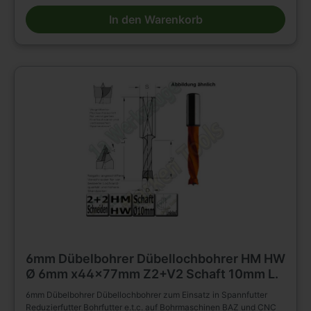
Vorschneidern. Vergrößerter Rückenfreischliff. Spiralteil
In den Warenkorb
kunststoffbeschichtet. Zylinderschaft mit Spannfläche und
Tiefeneinstellschraube. Zum Einsatz im Spannfutter,
Reduzierfutter, Bohrfutter e.t.c. auf Bohrmaschinen BAZ und CNC
Maschinen. Zum Bohren von Sacklöchern in Massivholz, Holz-
und Plattenwerkstoffen u.s.w. , auch in beschichteter Ausführung.
6mm Dübelbohrer Dübellochbohrer HM HW
Ø 6mm x44x77mm Z2+V2 Schaft 10mm L.
6mm Dübelbohrer Dübellochbohrer zum Einsatz in Spannfutter
Reduzierfutter Bohrfutter e.t.c. auf Bohrmaschinen BAZ und CNC