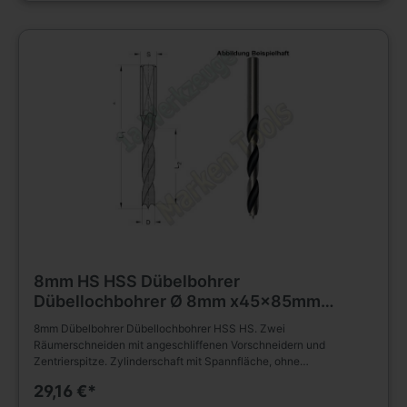
finden Sie in unserem Werkzeug Shop. D=8mm L2=45mm
L1=85mm Rechtslauf Schaft 10x30mm
8mm HS HSS Dübelbohrer
Dübellochbohrer Ø 8mm x45x85mm
Schaft 10mm L.
8mm Dübelbohrer Dübellochbohrer HSS HS. Zwei
Räumerschneiden mit angeschliffenen Vorschneidern und
Zentrierspitze. Zylinderschaft mit Spannfläche, ohne
Einstellschraube. Spiralteil ohne Rückenführung. Zum Bohren für
29,16 €*
Dübellöcher, Sacklöcher (z.B. für Holz Dübel) oder zum erstellen