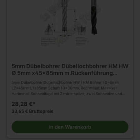
5mm Dübelbohrer Dübellochbohrer HM HW
Ø 5mm x45x85mm m.Rückenführung
Schaft 10mm
5mm Dübelbohrer Dübellochbohrer HW ( HM Bohrer ) D=5mm
L2=45mm L1=85mm Schaft 10x30mm, Rechtslauf. Massiver
Hartmetall Schneidkopf mit Zentrierspitze, zwei Schneiden und
negativ angeschliffenen Vorschneidern. Vergrößerter
28,28 €*
Rückenfreischliff. Spiralteil kunststoffbeschichtet. Zylinderschaft
mit Spannfläche ohne Tiefeneinstellschraube. Zum Einsatz in
33,65 € Bruttopreis
Spannfuttern, Reduzierfuttern, etc. Dübelautomaten und
Bohrmaschinen. Zum Bohren von Sacklöchern in Massivholz,
In den Warenkorb
Holz- und Plattenwerkstoffen u.s.w., auch in beschichteter
Ausführung. Die Rückenführung bringt verbesserte Zentrierung
beim Rückhub. Stufenlose Senkerbefestigung am Bohrhalm wird