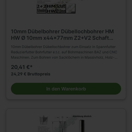
10mm Dübelbohrer Dübellochbohrer HM
HW Ø 10mm x44x77mm Z2+V2 Schaft
10mm L.
10mm Dübelbohrer Dübellochbohrer zum Einsatz in Spannfutter
Reduzierfutter Bohrfutter e.t.c. auf Bohrmaschinen BAZ und CNC
Maschinen. Zum Bohren von Sacklöchern in Massivholz, Holz-
und Plattenwerkstoffen u.s.w. , auch in beschichteter Ausführung.(
20,41 €*
HM Bohrer ) D=10mm L2=44mm L1=77mm Linkslauf Schaft
10x30mm ohne Rückenführung. Massiver Hartmetall Schneidkopf
24,29 € Bruttopreis
mit Zentrierspitze, zwei Schneiden und negativ angeschliffenen
Vorschneidern. Vergrößerter Rückenfreischliff. Spiralteil
In den Warenkorb
kunststoffbeschichtet. Zylinderschaft mit Spannfläche und
Tiefeneinstellschraube. Zum Einsatz im Spannfutter,
Reduzierfutter, Bohrfutter e.t.c. auf Bohrmaschinen BAZ und CNC
Maschinen. Zum Bohren von Sacklöchern in Massivholz, Holz-
und Plattenwerkstoffen u.s.w. , auch in beschichteter Ausführung.