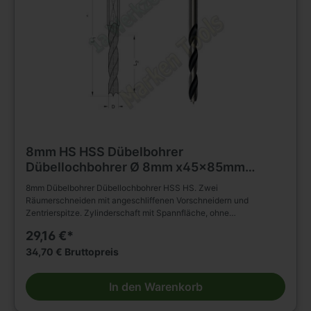
8mm HS HSS Dübelbohrer
Dübellochbohrer Ø 8mm x45x85mm
Schaft 10mm
8mm Dübelbohrer Dübellochbohrer HSS HS. Zwei
Räumerschneiden mit angeschliffenen Vorschneidern und
Zentrierspitze. Zylinderschaft mit Spannfläche, ohne
Einstellschraube. Spiralteil ohne Rückenführung. Zum Bohren für
29,16 €*
Dübellöcher, Sacklöcher (z.B. für Holz Dübel) oder zum erstellen
einer anderen Korpusverbindung (Beschläge), in Holz wie Hartholz
34,70 € Bruttopreis
und Weichholz sowie Plattenwerkstoffen. Einsetzbar auf
Bohrautomaten, BAZ, CNC, Durchlauf Bohrmaschinen,
In den Warenkorb
Dübelmaschinen, und Bohrmaschinen. Zu spannen im Spannfutter,
Bohrfutter, CNC Bohrfutter . Weitere HSS Bohrer in großer Auswahl