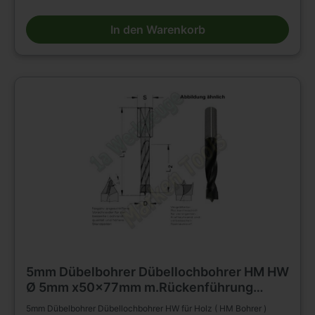
Reduzierfuttern e.t.c. auf Dübelbohrmaschinen und CNC
Maschinen. Zum Bohren von Sacklöchern in Massivholz, Holz-
In den Warenkorb
und Plattenwerkstoffen u.s.w. , auch in beschichteter Ausführung.
Verbesserte Standzeiten durch Optimierung der HW-Qualität, der
Schliffgüte, der Schneidengeometrie.
5mm Dübelbohrer Dübellochbohrer HM HW
Ø 5mm x50x77mm m.Rückenführung
Schaft 10mm Z2+V2
5mm Dübelbohrer Dübellochbohrer HW für Holz ( HM Bohrer )