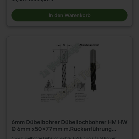
Reduzierfutter, Bohrfutter etc. auf Dübel - Bohrmaschinen BAZ und
CNC Maschinen. Zum Bohren von Sacklöchern z.B. Dübellöchern
In den Warenkorb
in Massivholz, Holz- und Plattenwerkstoffen u.s.w. Weitere Bohrer
und Zubehör finden Sie in unserem Werkzeug Shop.
6mm Dübelbohrer Dübellochbohrer HM HW
Ø 6mm x50x77mm m.Rückenführung
Schaft 10mm Z2+V2
6mm Dübelbohrer Dübellochbohrer HW für Holz ( HM Bohrer )