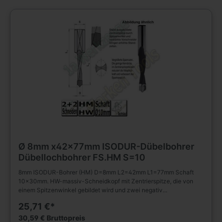
Schneidengeometrie.
Ø 8mm x42x77mm ISODUR-Dübelbohrer
Dübellochbohrer FS.HM S=10
8mm ISODUR-Bohrer (HM) D=8mm L2=42mm L1=77mm Schaft
10x30mm. HW-massiv-Schneidkopf mit Zentrierspitze, die von
einem Spitzenwinkel gebildet wird und zwei negativ
angeschliffenen Vorschneidern. Vergrößerte Spannuten. Spiralteil
25,71 €*
kunststoffbeschichtet. Zylinderschaft mit Spannfläche und
Tiefeneinstellschraube. Zum Einsatz in Spannfuttern,
30,59 € Bruttopreis