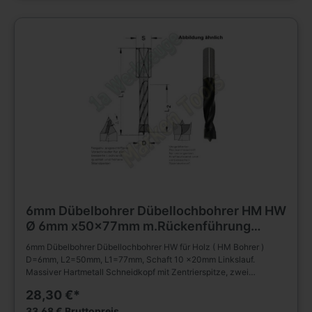
dadurch ermöglicht! Weitere Dübelbohrer Dübellochbohrer und
Maschinen Werkzeug finden Sie in unserem Werkzeug Shop.
6mm Dübelbohrer Dübellochbohrer HM HW
Ø 6mm x50x77mm m.Rückenführung
Schaft 10mm Z2+V2 L.
6mm Dübelbohrer Dübellochbohrer HW für Holz ( HM Bohrer )
D=6mm, L2=50mm, L1=77mm, Schaft 10 x20mm Linkslauf.
Massiver Hartmetall Schneidkopf mit Zentrierspitze, zwei
Schneiden Vorschneidern. Mit Rückenführung. Spiralteil
28,30 €*
kunststoffbeschichtet. Zylinderschaft mit Spannfläche und
Tiefeneinstellschraube. Zum Einsatz im Spannfutter,
33,68 € Bruttopreis