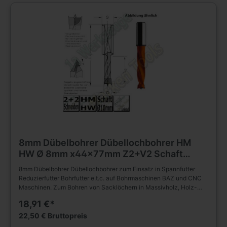
und Plattenwerkstoffen u.s.w. , auch in beschichteter Ausführung.
8mm Dübelbohrer Dübellochbohrer HM
HW Ø 8mm x44x77mm Z2+V2 Schaft
10mm L.
8mm Dübelbohrer Dübellochbohrer zum Einsatz in Spannfutter
Reduzierfutter Bohrfutter e.t.c. auf Bohrmaschinen BAZ und CNC
Maschinen. Zum Bohren von Sacklöchern in Massivholz, Holz-
und Plattenwerkstoffen u.s.w. , auch in beschichteter Ausführung.(
18,91 €*
HM Bohrer ) D=8mm L2=44mm L1=77mm Linkslauf Schaft
10x30mm ohne Rückenführung. Massiver Hartmetall Schneidkopf
22,50 € Bruttopreis
mit Zentrierspitze, zwei Schneiden und negativ angeschliffenen