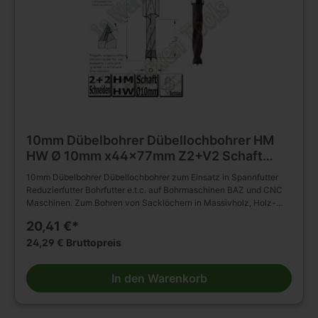
10mm Dübelbohrer Dübellochbohrer HM
HW Ø 10mm x44x77mm Z2+V2 Schaft
10mm
10mm Dübelbohrer Dübellochbohrer zum Einsatz in Spannfutter
Reduzierfutter Bohrfutter e.t.c. auf Bohrmaschinen BAZ und CNC
Maschinen. Zum Bohren von Sacklöchern in Massivholz, Holz-
und Plattenwerkstoffen u.s.w. , auch in beschichteter Ausführung.(
20,41 €*
HM Bohrer ) D=10mm L2=44mm L1=77mm Rechtslauf Schaft
10x30mm ohne Rückenführung. Massiver Hartmetall Schneidkopf
24,29 € Bruttopreis
mit Zentrierspitze, zwei Schneiden und negativ angeschliffenen
Vorschneidern. Vergrößerter Rückenfreischliff. Spiralteil
In den Warenkorb
kunststoffbeschichtet. Zylinderschaft mit Spannfläche und
Tiefeneinstellschraube. Zum Einsatz im Spannfutter,
Reduzierfutter, Bohrfutter e.t.c. auf Bohrmaschinen BAZ und CNC
Maschinen. Zum Bohren von Sacklöchern in Massivholz, Holz-