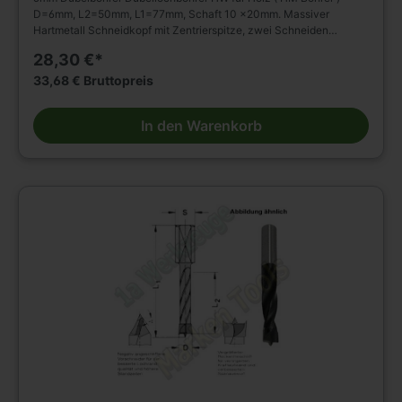
D=6mm, L2=50mm, L1=77mm, Schaft 10 x20mm. Massiver
Hartmetall Schneidkopf mit Zentrierspitze, zwei Schneiden
Vorschneidern. Mit Rückenführung. Spiralteil
28,30 €*
kunststoffbeschichtet. Zylinderschaft mit Spannfläche und
Tiefeneinstellschraube. Zum Einsatz im Spannfutter,
33,68 € Bruttopreis
Reduzierfutter, Bohrfutter etc. auf Dübel - Bohrmaschinen BAZ und
CNC Maschinen. Zum Bohren von Sacklöchern z.B. Dübellöchern
In den Warenkorb
in Massivholz, Holz- und Plattenwerkstoffen u.s.w. Weitere Bohrer
und Zubehör finden Sie in unserem Werkzeug Shop.