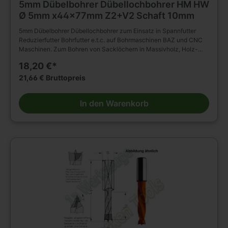
5mm Dübelbohrer Dübellochbohrer HM HW
Ø 5mm x44x77mm Z2+V2 Schaft 10mm
5mm Dübelbohrer Dübellochbohrer zum Einsatz in Spannfutter
Reduzierfutter Bohrfutter e.t.c. auf Bohrmaschinen BAZ und CNC
Maschinen. Zum Bohren von Sacklöchern in Massivholz, Holz-
und Plattenwerkstoffen u.s.w. , auch in beschichteter Ausführung.(
18,20 €*
HM Bohrer ) D=5mm L2=44mm L1=77mm Rechtslauf Schaft
10x30mm ohne Rückenführung. Massiver Hartmetall Schneidkopf
21,66 € Bruttopreis
mit Zentrierspitze, zwei Schneiden und negativ angeschliffenen
Vorschneidern. Vergrößerter Rückenfreischliff. Spiralteil
In den Warenkorb
kunststoffbeschichtet. Zylinderschaft mit Spannfläche und
Tiefeneinstellschraube. Zum Einsatz im Spannfutter,
Reduzierfutter, Bohrfutter e.t.c. auf Bohrmaschinen BAZ und CNC
Maschinen. Zum Bohren von Sacklöchern in Massivholz, Holz-
und Plattenwerkstoffen u.s.w. , auch in beschichteter Ausführung.