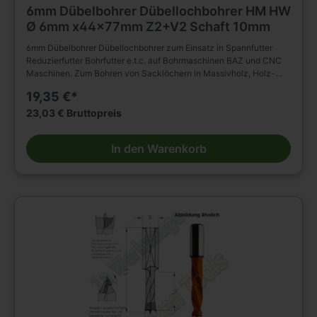
6mm Dübelbohrer Dübellochbohrer HM HW
Ø 6mm x44x77mm Z2+V2 Schaft 10mm
6mm Dübelbohrer Dübellochbohrer zum Einsatz in Spannfutter
Reduzierfutter Bohrfutter e.t.c. auf Bohrmaschinen BAZ und CNC
Maschinen. Zum Bohren von Sacklöchern in Massivholz, Holz-
und Plattenwerkstoffen u.s.w. , auch in beschichteter Ausführung.(
19,35 €*
HM Bohrer ) D=6mm L2=44mm L1=77mm Rechtslauf Schaft
10x30mm ohne Rückenführung. Massiver Hartmetall Schneidkopf
23,03 € Bruttopreis
mit Zentrierspitze, zwei Schneiden und negativ angeschliffenen
Vorschneidern. Vergrößerter Rückenfreischliff. Spiralteil
In den Warenkorb
kunststoffbeschichtet. Zylinderschaft mit Spannfläche und
Tiefeneinstellschraube. Zum Einsatz im Spannfutter,
Reduzierfutter, Bohrfutter e.t.c. auf Bohrmaschinen BAZ und CNC
Maschinen. Zum Bohren von Sacklöchern in Massivholz, Holz-
und Plattenwerkstoffen u.s.w. , auch in beschichteter Ausführung.