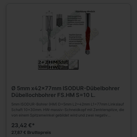
und Plattenwerkstoffen u.s.w. , auch in beschichteter Ausführung.
Ø 5mm x42x77mm ISODUR-Dübelbohrer
Dübellochbohrer FS.HM S=10 L.
5mm ISODUR-Bohrer (HM) D=5mm L2=42mm L1=77mm Linkslauf
Schaft 10x30mm. HW-massiv-Schneidkopf mit Zentrierspitze, die
von einem Spitzenwinkel gebildet wird und zwei negativ
angeschliffenen Vorschneidern. Vergrößerte Spannuten. Spiralteil
23,42 €*
kunststoffbeschichtet. Zylinderschaft mit Spannfläche und
Tiefeneinstellschraube. Zum Einsatz in Spannfuttern,
27,87 € Bruttopreis