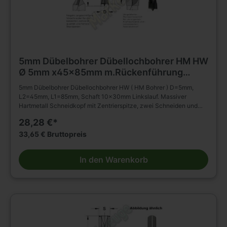
5mm Dübelbohrer Dübellochbohrer HM HW
Ø 5mm x45x85mm m.Rückenführung
Schaft 10mm L.
5mm Dübelbohrer Dübellochbohrer HW ( HM Bohrer ) D=5mm,
L2=45mm, L1=85mm, Schaft 10x30mm Linkslauf. Massiver
Hartmetall Schneidkopf mit Zentrierspitze, zwei Schneiden und
negativ angeschliffenen Vorschneidern. Vergrößerter
28,28 €*
Rückenfreischliff. Spiralteil kunststoffbeschichtet. Zylinderschaft
mit Spannfläche ohne Tiefeneinstellschraube. Zum Einsatz in
33,65 € Bruttopreis
Spannfuttern, Reduzierfuttern, etc. Dübelautomaten und
Bohrmaschinen. Zum Bohren von Sacklöchern in Massivholz,
In den Warenkorb
Holz- und Plattenwerkstoffen u.s.w., auch in beschichteter
Ausführung. Die Rückenführung bringt verbesserte Zentrierung
beim Rückhub. Stufenlose Senkerbefestigung am Bohrhalm wird
dadurch ermöglicht! Weitere Dübelbohrer Dübellochbohrer und
Maschinen Werkzeug finden Sie in unserem Werkzeug Shop.