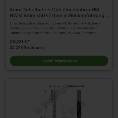
8mm Dübelbohrer Dübellochbohrer HM
HW Ø 8mm x50x77mm m.Rückenführung
Schaft 10mm Z2+V2
8mm Dübelbohrer Dübellochbohrer HW für Holz ( HM Bohrer )
D=8mm, L2=50mm, L1=77mm, Schaft 10 x20mm. Massiver
Hartmetall Schneidkopf mit Zentrierspitze, zwei Schneiden
Vorschneidern. Mit Rückenführung. Spiralteil
28,80 €*
kunststoffbeschichtet. Zylinderschaft mit Spannfläche und
Tiefeneinstellschraube. Zum Einsatz im Spannfutter,
34,27 € Bruttopreis
Reduzierfutter, Bohrfutter etc. auf Dübel - Bohrmaschinen BAZ und
CNC Maschinen. Zum Bohren von Sacklöchern z.B. Dübellöchern
In den Warenkorb
in Massivholz, Holz- und Plattenwerkstoffen u.s.w. Weitere Bohrer
und Zubehör finden Sie in unserem Werkzeug Shop.