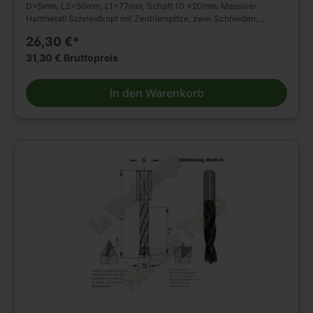
D=5mm, L2=50mm, L1=77mm, Schaft 10 x20mm. Massiver
Hartmetall Schneidkopf mit Zentrierspitze, zwei Schneiden,
Vorschneidern. Mit Rückenführung. Spiralteil
26,30 €*
kunststoffbeschichtet. Zylinderschaft mit Spannfläche und
Tiefeneinstellschraube. Zum Einsatz im Spannfutter,
31,30 € Bruttopreis
Reduzierfutter, Bohrfutter etc. auf Dübel - Bohrmaschinen BAZ und
CNC Maschinen. Zum Bohren von Sacklöchern z.B. Dübellöchern
In den Warenkorb
in Massivholz, Holz- und Plattenwerkstoffen u.s.w. Weitere Bohrer
und Zubehör finden Sie in unserem Werkzeug Shop.