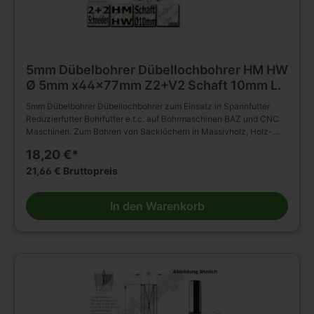
5mm Dübelbohrer Dübellochbohrer HM HW
Ø 5mm x44x77mm Z2+V2 Schaft 10mm L.
5mm Dübelbohrer Dübellochbohrer zum Einsatz in Spannfutter
Reduzierfutter Bohrfutter e.t.c. auf Bohrmaschinen BAZ und CNC
Maschinen. Zum Bohren von Sacklöchern in Massivholz, Holz-
und Plattenwerkstoffen u.s.w. , auch in beschichteter Ausführung.(
18,20 €*
HM Bohrer ) D=5mm L2=44mm L1=77mm Linkslauf Schaft
10x30mm ohne Rückenführung. Massiver Hartmetall Schneidkopf
21,66 € Bruttopreis
mit Zentrierspitze, zwei Schneiden und negativ angeschliffenen
Vorschneidern. Vergrößerter Rückenfreischliff. Spiralteil
In den Warenkorb
kunststoffbeschichtet. Zylinderschaft mit Spannfläche und
Tiefeneinstellschraube. Zum Einsatz im Spannfutter,
Reduzierfutter, Bohrfutter e.t.c. auf Bohrmaschinen BAZ und CNC
Maschinen. Zum Bohren von Sacklöchern in Massivholz, Holz-
und Plattenwerkstoffen u.s.w. , auch in beschichteter Ausführung.