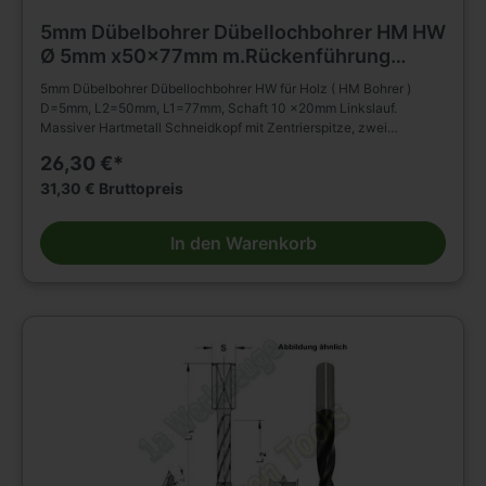
5mm Dübelbohrer Dübellochbohrer HM HW
Ø 5mm x50x77mm m.Rückenführung
Schaft 10mm Z2+V2 L.
5mm Dübelbohrer Dübellochbohrer HW für Holz ( HM Bohrer )
D=5mm, L2=50mm, L1=77mm, Schaft 10 x20mm Linkslauf.
Massiver Hartmetall Schneidkopf mit Zentrierspitze, zwei
Schneiden, Vorschneidern. Mit Rückenführung. Spiralteil
26,30 €*
kunststoffbeschichtet. Zylinderschaft mit Spannfläche und
Tiefeneinstellschraube. Zum Einsatz im Spannfutter,
31,30 € Bruttopreis
Reduzierfutter, Bohrfutter etc. auf Dübel - Bohrmaschinen BAZ und
CNC Maschinen. Zum Bohren von Sacklöchern z.B. Dübellöchern
In den Warenkorb
in Massivholz, Holz- und Plattenwerkstoffen u.s.w. Weitere Bohrer
und Zubehör finden Sie in unserem Werkzeug Shop.