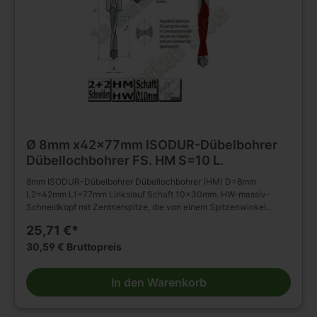
Ø 8mm x42x77mm ISODUR-Dübelbohrer
Dübellochbohrer FS. HM S=10 L.
8mm ISODUR-Dübelbohrer Dübellochbohrer (HM) D=8mm
L2=42mm L1=77mm Linkslauf Schaft 10x30mm. HW-massiv-
Schneidkopf mit Zentrierspitze, die von einem Spitzenwinkel
gebildet wird und zwei negativ angeschliffenen Vorschneidern.
25,71 €*
Vergrößerte Spannuten. Spiralteil kunststoffbeschichtet.
Zylinderschaft mit Spannfläche und Tiefeneinstellschraube. Zum
30,59 € Bruttopreis
Einsatz in Spannfuttern, Reduzierfuttern e.t.c. auf
Dübelbohrmaschinen und CNC Maschinen. Zum Bohren von
In den Warenkorb
Sacklöchern in Massivholz, Holz- und Plattenwerkstoffen u.s.w. ,
auch in beschichteter Ausführung. Verbesserte Standzeiten durch
Optimierung der HW-Qualität, der Schliffgüte, der