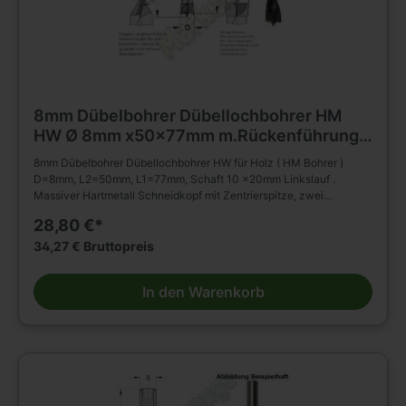
8mm Dübelbohrer Dübellochbohrer HM
HW Ø 8mm x50x77mm m.Rückenführung
Schaft 10mm Z2+V2 L.
8mm Dübelbohrer Dübellochbohrer HW für Holz ( HM Bohrer )
D=8mm, L2=50mm, L1=77mm, Schaft 10 x20mm Linkslauf .
Massiver Hartmetall Schneidkopf mit Zentrierspitze, zwei
Schneiden Vorschneidern. Mit Rückenführung. Spiralteil
28,80 €*
kunststoffbeschichtet. Zylinderschaft mit Spannfläche und
Tiefeneinstellschraube. Zum Einsatz im Spannfutter,
34,27 € Bruttopreis
Reduzierfutter, Bohrfutter etc. auf Dübel - Bohrmaschinen BAZ und
CNC Maschinen. Zum Bohren von Sacklöchern z.B. Dübellöchern
In den Warenkorb
in Massivholz, Holz- und Plattenwerkstoffen u.s.w. Weitere Bohrer
und Zubehör finden Sie in unserem Werkzeug Shop.