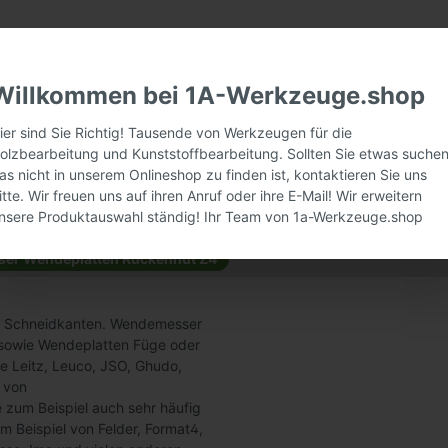
Willkommen bei 1A-Werkzeuge.shop
ier sind Sie Richtig! Tausende von Werkzeugen für die
olzbearbeitung und Kunststoffbearbeitung. Sollten Sie etwas suchen
as nicht in unserem Onlineshop zu finden ist, kontaktieren Sie uns
itte. Wir freuen uns auf ihren Anruf oder ihre E-Mail! Wir erweitern
nsere Produktauswahl ständig! Ihr Team von 1a-Werkzeuge.shop
er Wendeplatten Rückennut Z4
4 Schneidkanten. Wendemesser
n sowie Wendeplatten Füge oder
e Leitz, Leuco, JSO, Ghudo,
e von
zum Beispiel auch sehr häufig
 Beispiel von Felder, Format4,