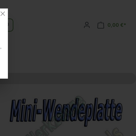
0,00 €*
,