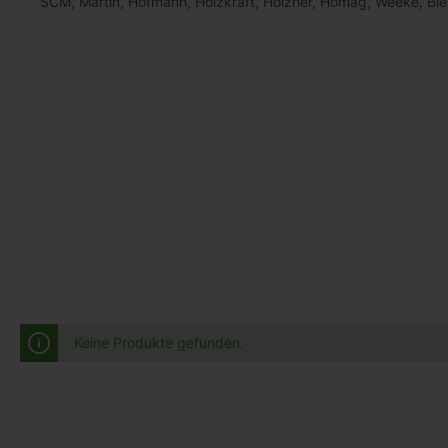
SCM, Martin, Hofmann, Holzkraft, Holzher, Homag, Weeke, Bie
Keine Produkte gefunden.