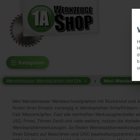
H
H
d
b
Kategorien
u
Wendemesser Wendeplatten HM DIA
Mini-Wendemess
Mini Wendemesser Wendeschneidplatten mit Rückennut und 
finden Ihren Einsatz vorrangig in Wendeplatten-Schaftfräser
Falz Messerköpfen. Fast alle namhaften Werkzeughersteller wi
JSO, Prewi, Titman Oertli und viele weitere, nutzen die Vorteil
Wendeplattenwerkzeugen. So finden Wendeplattenwerkzeuge 
Ihren Einsatz auf Maschinen und CNC bearbeitungszentren zum