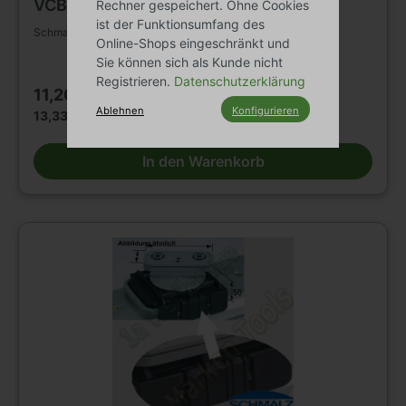
VCBL-S1
Rechner gespeichert. Ohne Cookies
ist der Funktionsumfang des
Schmalz Ersatzteil Führungsschiene für VCBL-S1
Online-Shops eingeschränkt und
Sie können sich als Kunde nicht
Registrieren.
Datenschutzerklärung
11,20 €*
Ablehnen
Konfigurieren
13,33 € Bruttopreis
In den Warenkorb