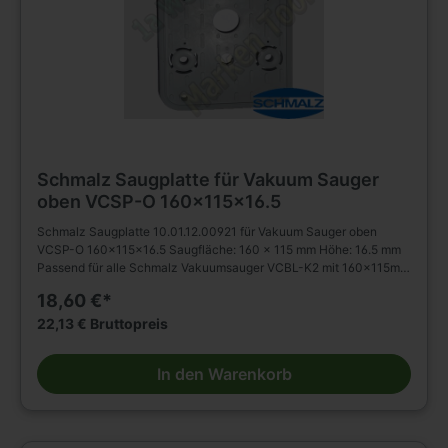
Schmalz Saugplatte für Vakuum Sauger
oben VCSP-O 160x115x16.5
Schmalz Saugplatte 10.01.12.00921 für Vakuum Sauger oben
VCSP-O 160x115x16.5 Saugfläche: 160 x 115 mm Höhe: 16.5 mm
Passend für alle Schmalz Vakuumsauger VCBL-K2 mit 160x115mm
Spannfläche. Achtung! Nicht für Originalsauger der Homag-Gruppe
18,60 €*
oder Ima geeignet!
22,13 € Bruttopreis
In den Warenkorb