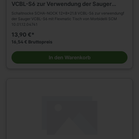
VCBL-S6 zur Verwendung der Sauger
VCBL-S6 mit Flexmatic Tisch von
Schaltnocke SCHA-NOCK 12x8x21.8 VCBL-S6 zur verwendungf
Morbidelli SCM
der Sauger VCBL-S6 mit Flexmatic Tisch von Morbidelli SCM
10.01.12.04741
13,90 €*
16,54 € Bruttopreis
In den Warenkorb