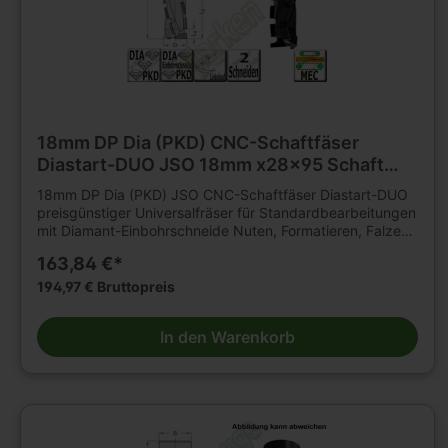
18mm DP Dia (PKD) CNC-Schaftfäser
Diastart-DUO JSO 18mm x28x95 Schaft
25mm Z=2 L
18mm DP Dia (PKD) JSO CNC-Schaftfäser Diastart-DUO
preisgünstiger Universalfräser für Standardbearbeitungen
mit Diamant-Einbohrschneide Nuten, Formatieren, Falzen
von klassischen Holzwerkstoffen auf CNC-
163,84 €*
Fräsmaschinenmit hohen Standwegen. Geeignet für
axiales und schräges Eintauchen. Fräser aus Brüniertem
194,97 € Bruttopreis
Stahl-Grundkörper, mit nach innen ziehendem Schnitt
Bestückungshöhe 2,5 mm Einsatzempfehlung: Drehzahl =
In den Warenkorb
18.000 - 24.000 u/min Vorschub = 6 - 10 m/min (je nach
Werkstoff und Anwendung)