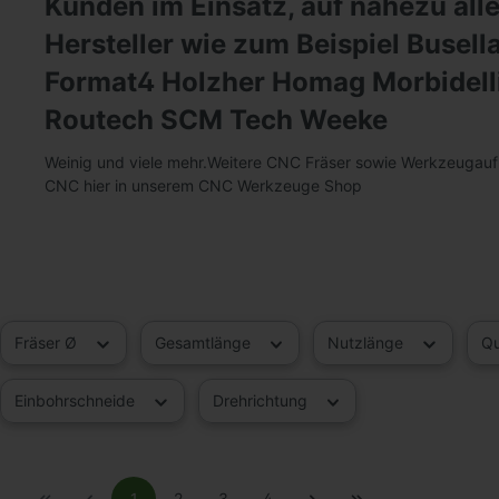
Kunden im Einsatz, auf nahezu al
Hersteller wie zum Beispiel Busell
Format4 Holzher Homag Morbidell
Routech SCM Tech Weeke
Weinig und viele mehr.Weitere CNC Fräser sowie Werkzeugau
CNC hier in unserem CNC Werkzeuge Shop
Fräser Ø
Gesamtlänge
Nutzlänge
Qu
Einbohrschneide
Drehrichtung
1
2
3
4