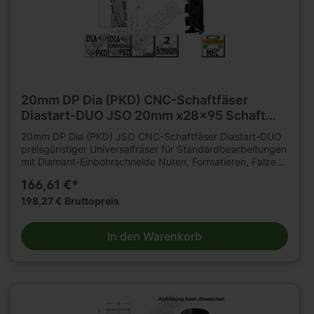
20mm DP Dia (PKD) CNC-Schaftfäser
Diastart-DUO JSO 20mm x28x95 Schaft
25mm Z=2 L
20mm DP Dia (PKD) JSO CNC-Schaftfäser Diastart-DUO
preisgünstiger Universalfräser für Standardbearbeitungen
mit Diamant-Einbohrschneide Nuten, Formatieren, Falzen
von klassischen Holzwerkstoffen auf CNC-
166,61 €*
Fräsmaschinenmit hohen Standwegen. Geeignet für
axiales und schräges Eintauchen. Fräser aus Brüniertem
198,27 € Bruttopreis
Stahl-Grundkörper, mit nach innen ziehendem Schnitt
Bestückungshöhe 2,5 mm Einsatzempfehlung: Drehzahl =
In den Warenkorb
18.000 - 24.000 u/min Vorschub = 6 - 10 m/min (je nach
Werkstoff und Anwendung)