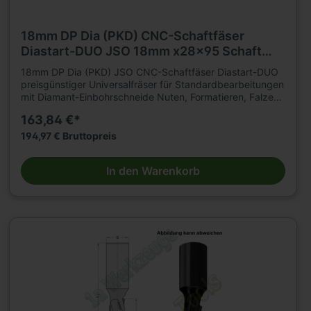
18mm DP Dia (PKD) CNC-Schaftfäser
Diastart-DUO JSO 18mm x28x95 Schaft
25mm Z=2 R
18mm DP Dia (PKD) JSO CNC-Schaftfäser Diastart-DUO
preisgünstiger Universalfräser für Standardbearbeitungen
mit Diamant-Einbohrschneide Nuten, Formatieren, Falzen
von klassischen Holzwerkstoffen auf CNC-
163,84 €*
Fräsmaschinenmit hohen Standwegen. Geeignet für
axiales und schräges Eintauchen. Fräser aus Brüniertem
194,97 € Bruttopreis
Stahl-Grundkörper, mit nach innen ziehendem Schnitt
Bestückungshöhe 2,5 mm Einsatzempfehlung: Drehzahl =
In den Warenkorb
18.000 - 24.000 u/min Vorschub = 6 - 10 m/min (je nach
Werkstoff und Anwendung)