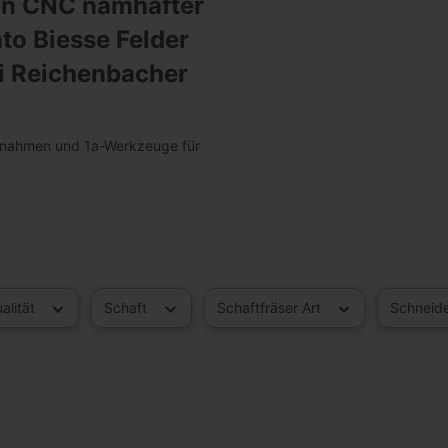
len CNC namhafter
ato Biesse Felder
i Reichenbacher
fnahmen und 1a-Werkzeuge für
alität
Schaft
Schaftfräser Art
Schneid