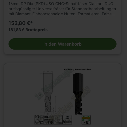
20mm Z=2 R
16mm DP Dia (PKD) JSO CNC-Schaftfäser Diastart-DUO
preisgünstiger Universalfräser für Standardbearbeitungen
mit Diamant-Einbohrschneide Nuten, Formatieren, Falzen
von klassischen Holzwerkstoffen auf CNC-
152,80 €*
Fräsmaschinenmit hohen Standwegen. Geeignet für
axiales und schräges Eintauchen. Fräser aus Brüniertem
181,83 € Bruttopreis
Stahl-Grundkörper, mit nach innen ziehendem Schnitt
Bestückungshöhe 2,5 mm Einsatzempfehlung: Drehzahl =
In den Warenkorb
18.000 - 24.000 u/min Vorschub = 6 - 10 m/min (je nach
Werkstoff und Anwendung)