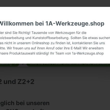
Willkommen bei 1A-Werkzeuge.shop
ier sind Sie Richtig! Tausende von Werkzeugen für die
olzbearbeitung und Kunststoffbearbeitung. Sollten Sie etwas suchen
as nicht in unserem Onlineshop zu finden ist, kontaktieren Sie uns
itte. Wir freuen uns auf ihren Anruf oder ihre E-Mail! Wir erweitern
nsere Produktauswahl ständig! Ihr Team von 1a-Werkzeuge.shop
beitung
CNC Dia PKD Fräser Schaftfräser CNC Bearbeitu
2 und Z2+2
glich bei unseren