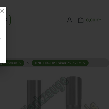
0,00 €*
,
ngszentrum
CNC Dia-DP Fräser Z2 Z2+2