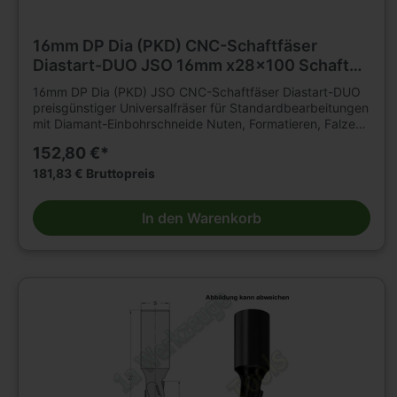
16mm DP Dia (PKD) CNC-Schaftfäser
Diastart-DUO JSO 16mm x28x100 Schaft
20mm Z=2 L
16mm DP Dia (PKD) JSO CNC-Schaftfäser Diastart-DUO
preisgünstiger Universalfräser für Standardbearbeitungen
mit Diamant-Einbohrschneide Nuten, Formatieren, Falzen
von klassischen Holzwerkstoffen auf CNC-
152,80 €*
Fräsmaschinenmit hohen Standwegen. Geeignet für
axiales und schräges Eintauchen. Fräser aus Brüniertem
181,83 € Bruttopreis
Stahl-Grundkörper, mit nach innen ziehendem Schnitt
Bestückungshöhe 2,5 mm Einsatzempfehlung: Drehzahl =
In den Warenkorb
18.000 - 24.000 u/min Vorschub = 6 - 10 m/min (je nach
Werkstoff und Anwendung)