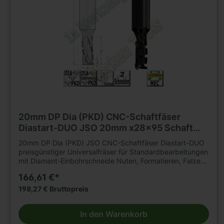
20mm DP Dia (PKD) CNC-Schaftfäser
Diastart-DUO JSO 20mm x28x95 Schaft
25mm Z=2 R
20mm DP Dia (PKD) JSO CNC-Schaftfäser Diastart-DUO
preisgünstiger Universalfräser für Standardbearbeitungen
mit Diamant-Einbohrschneide Nuten, Formatieren, Falzen
von klassischen Holzwerkstoffen auf CNC-
166,61 €*
Fräsmaschinenmit hohen Standwegen. Geeignet für
axiales und schräges Eintauchen. Fräser aus Brüniertem
198,27 € Bruttopreis
Stahl-Grundkörper, mit nach innen ziehendem Schnitt
Bestückungshöhe 2,5 mm Einsatzempfehlung: Drehzahl =
In den Warenkorb
18.000 - 24.000 u/min Vorschub = 6 - 10 m/min (je nach
Werkstoff und Anwendung)