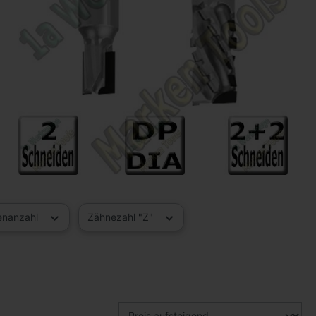
enanzahl
Zähnezahl "Z"