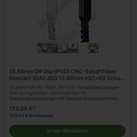
15,88mm DP Dia (PKD) CNC-Schaftfäser
Diastart-DUO JSO 15.88mm x37x90 Schaft
15.88mm Z=2 L
15.88mm DP Dia (PKD) JSO CNC-Schaftfäser Diastart-
DUO preisgünstiger Universalfräser für
Standardbearbeitungen mit Diamant-Einbohrschneide
Nuten, Formatieren, Falzen von klassischen
173,05 €*
Holzwerkstoffen auf CNC-Fräsmaschinenmit hohen
Standwegen. Geeignet für axiales und schräges
205,93 € Bruttopreis
Eintauchen. Fräser aus Brüniertem Stahl-Grundkörper, mit
nach innen ziehendem Schnitt Bestückungshöhe 2,5 mm
In den Warenkorb
Einsatzempfehlung: Drehzahl = 18.000 - 24.000 u/min
Vorschub = 6 - 10 m/min (je nach Werkstoff und