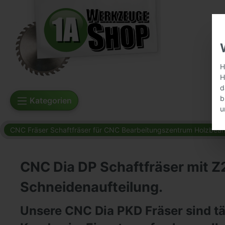
H
H
d
b
Kategorien
u
CNC Fräser Schaftfräser für CNC Bearbeitungszentrum Holzbear
CNC Dia DP Schaftfräser mit Z
Schneidenaufteilung.
Unsere CNC Dia PKD Fräser sind tä